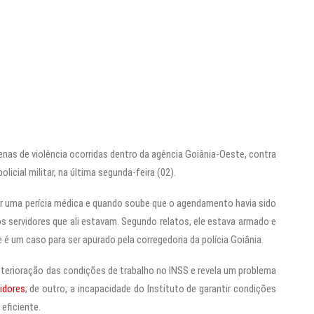
as de violência ocorridas dentro da agência Goiânia-Oeste, contra
licial militar, na última segunda-feira (02).
ar uma perícia médica e quando soube que o agendamento havia sido
os servidores que ali estavam. Segundo relatos, ele estava armado e
é um caso para ser apurado pela corregedoria da polícia Goiânia.
erioração das condições de trabalho no INSS e revela um problema
idores
; de outro, a incapacidade do Instituto de garantir condições
eficiente.