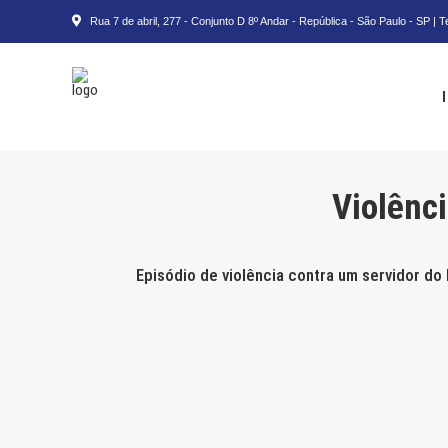
Rua 7 de abril, 277 - Conjunto D 8º Andar - República - São Paulo - SP | 
Violênci
Episódio de violência contra um servidor d