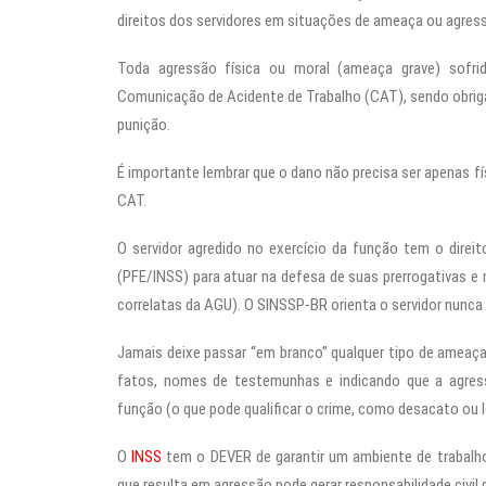
direitos dos servidores em situações de ameaça ou agressã
Toda agressão física ou moral (ameaça grave) sofri
Comunicação de Acidente de Trabalho (CAT), sendo obrigaç
punição.
É importante lembrar que o dano não precisa ser apenas fí
CAT.
O servidor agredido no exercício da função tem o direito
(PFE/INSS) para atuar na defesa de suas prerrogativas e 
correlatas da AGU). O SINSSP-BR orienta o servidor nunca
Jamais deixe passar “em branco” qualquer tipo de ameaça
fatos, nomes de testemunhas e indicando que a agressã
função (o que pode qualificar o crime, como desacato ou 
O
INSS
tem o DEVER de garantir um ambiente de trabalho 
que resulta em agressão pode gerar responsabilidade civil 