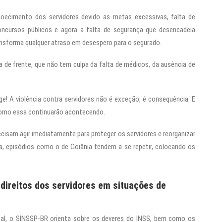
ecimento dos servidores devido as metas excessivas, falta de
concursos públicos e agora a falta de segurança que desencadeia
 transforma qualquer atraso em desespero para o segurado.
a de frente, que não tem culpa da falta de médicos, da ausência de
e! A violência contra servidores não é exceção, é consequência. E
como essa continuarão acontecendo.
recisam agir imediatamente para proteger os servidores e reorganizar
a, episódios como o de Goiânia tendem a se repetir, colocando os
 direitos dos servidores em situações de
erbal, o SINSSP-BR orienta sobre os deveres do INSS, bem como os