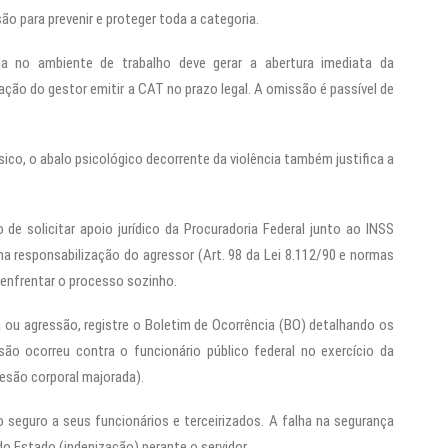
o para prevenir e proteger toda a categoria.
da no ambiente de trabalho deve gerar a abertura imediata da
ão do gestor emitir a CAT no prazo legal. A omissão é passível de
sico, o abalo psicológico decorrente da violência também justifica a
 de solicitar apoio jurídico da Procuradoria Federal junto ao INSS
na responsabilização do agressor (Art. 98 da Lei 8.112/90 e normas
 enfrentar o processo sozinho.
 ou agressão, registre o Boletim de Ocorrência (BO) detalhando os
o ocorreu contra o funcionário público federal no exercício da
lesão corporal majorada).
seguro a seus funcionários e terceirizados. A falha na segurança
do Estado (indenização) perante o servidor.