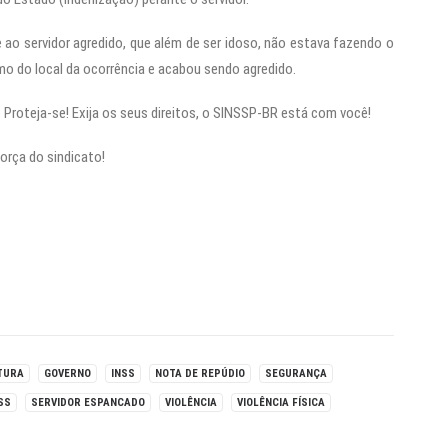
 ao servidor agredido, que além de ser idoso, não estava fazendo o
mo do local da ocorrência e acabou sendo agredido.
 Proteja-se! Exija os seus direitos, o SINSSP-BR está com você!
força do sindicato!
TURA
GOVERNO
INSS
NOTA DE REPÚDIO
SEGURANÇA
SS
SERVIDOR ESPANCADO
VIOLÊNCIA
VIOLÊNCIA FÍSICA