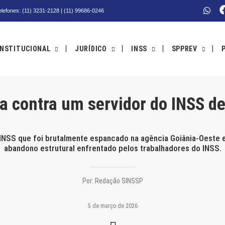
Telefones: (11) 3231-2128 | (11) 99686-0246
INSTITUCIONAL
JURÍDICO
INSS
SPPREV
a contra um servidor do INSS d
o INSS que foi brutalmente espancado na agência Goiânia-Oeste 
abandono estrutural enfrentado pelos trabalhadores do INSS.
Por:
Redação SINSSP
5 de março de 2026