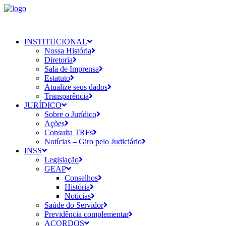
INSTITUCIONAL
Nossa História
Diretoria
Sala de Imprensa
Estatuto
Atualize seus dados
Transparência
JURÍDICO
Sobre o Jurídico
Ações
Consulta TRFs
Notícias – Giro pelo Judiciário
INSS
Legislação
GEAP
Conselhos
História
Notícias
Saúde do Servidor
Previdência complementar
ACORDOS