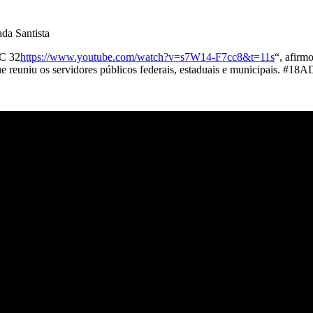
da Santista
EC 32
https://www.youtube.com/watch?v=s7W14-F7cc8&t=11s
“, afirm
 reuniu os servidores públicos federais, estaduais e municipais. #18