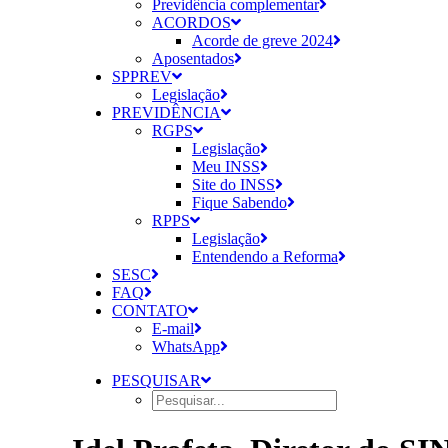
Previdência complementar
ACORDOS
Acorde de greve 2024
Aposentados
SPPREV
Legislação
PREVIDÊNCIA
RGPS
Legislação
Meu INSS
Site do INSS
Fique Sabendo
RPPS
Legislação
Entendendo a Reforma
SESC
FAQ
CONTATO
E-mail
WhatsApp
PESQUISAR