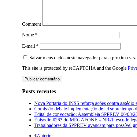
Comment
Nome
*
E-mail
*
Salvar meus dados neste navegador para a próxima vez
This site is protected by reCAPTCHA and the Google
Priv
Posts recentes
Nova Portaria do INSS reforça ações contra assédio 
Comissão debate implementação de lei sobre tempo de
Edital de convocação: Assembleia SPPREV 06/08/2
Episódio #263 do MEGAFONE – NR-1: escudo legal q
Trabalhadores da SPPREV avançam para possível gre
Anterior