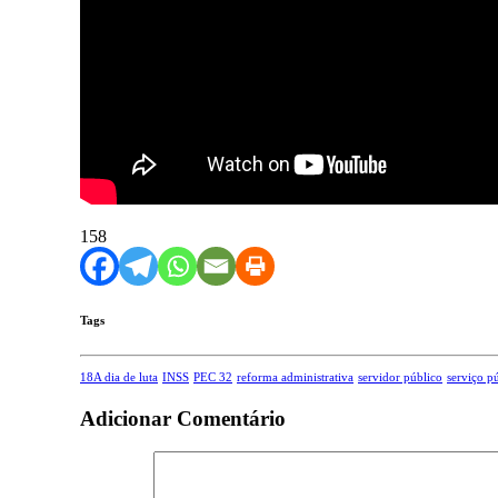
158
Tags
18A dia de luta
INSS
PEC 32
reforma administrativa
servidor público
serviço p
Adicionar Comentário