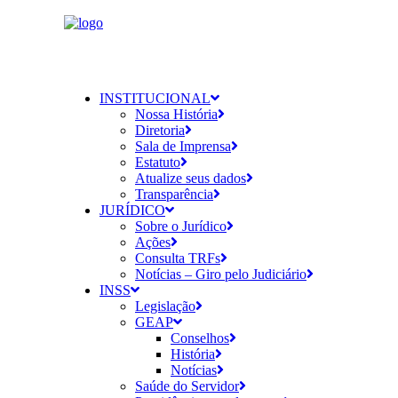
INSTITUCIONAL
Nossa História
Diretoria
Sala de Imprensa
Estatuto
Atualize seus dados
Transparência
JURÍDICO
Sobre o Jurídico
Ações
Consulta TRFs
Notícias – Giro pelo Judiciário
INSS
Legislação
GEAP
Conselhos
História
Notícias
Saúde do Servidor