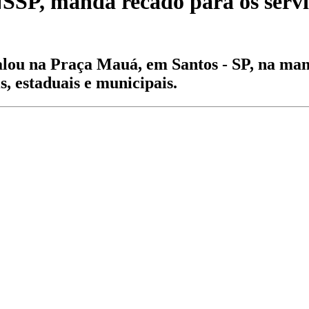
INSSP, manda recado para os serv
falou na Praça Mauá, em Santos - SP, na ma
s, estaduais e municipais.