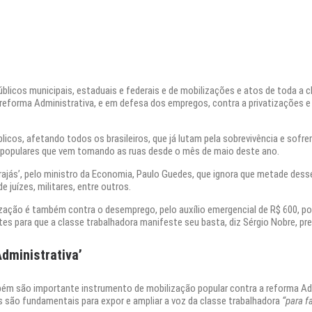
públicos municipais, estaduais e federais e de mobilizações e atos de toda a c
reforma Administrativa, e em defesa dos empregos, contra a privatizações e
blicos, afetando todos os brasileiros, que já lutam pela sobrevivência e sof
s populares que vem tomando as ruas desde o mês de maio deste ano.
rajás’, pelo ministro da Economia, Paulo Guedes, que ignora que metade dess
 juízes, militares, entre outros.
lização é também contra o desemprego, pelo auxílio emergencial de R$ 600, po
 para que a classe trabalhadora manifeste seu basta, diz Sérgio Nobre, pre
dministrativa’
bém são importante instrumento de mobilização popular contra a reforma Adm
s são fundamentais para expor e ampliar a voz da classe trabalhadora
“para f