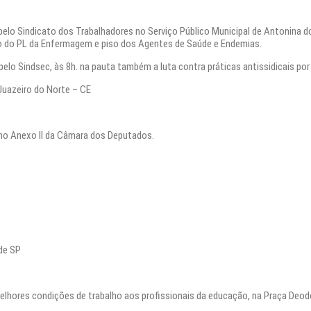
pelo Sindicato dos Trabalhadores no Serviço Público Municipal de Antonina do
ão do PL da Enfermagem e piso dos Agentes de Saúde e Endemias.
pelo Sindsec, às 8h. na pauta também a luta contra práticas antissidicais por
 Juazeiro do Norte – CE
0h no Anexo II da Câmara dos Deputados.
rde SP
elhores condições de trabalho aos profissionais da educação, na Praça Deodor