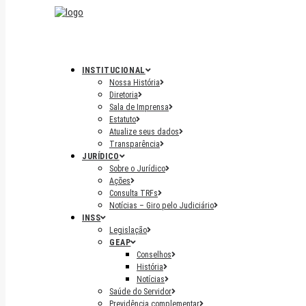
INSTITUCIONAL
Nossa História
Diretoria
Sala de Imprensa
Estatuto
Atualize seus dados
Transparência
JURÍDICO
Sobre o Jurídico
Ações
Consulta TRFs
Notícias – Giro pelo Judiciário
INSS
Legislação
GEAP
Conselhos
História
Notícias
Saúde do Servidor
Previdência complementar