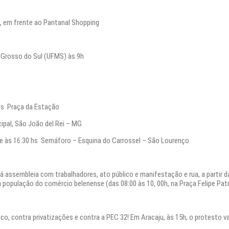
T), em frente ao Pantanal Shopping
 Grosso do Sul (UFMS) às 9h
hs Praça da Estação
ipal, São João del Rei – MG
 e às 16:30 hs Semáforo – Esquina do Carrossel – São Lourenço
rá assembleia com trabalhadores, ato público e manifestação e rua, a partir 
opulação do comércio belenense (das 08:00 às 10, 00h, na Praça Felipe Patr
co, contra privatizações e contra a PEC 32! Em Aracaju, às 15h, o protesto v