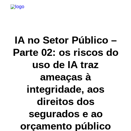
INSTITUCIONAL
IA no Setor Público –
Parte 02: os riscos do
JURÍDICO
uso de IA traz
INSS
ameaças à
SPPREV
integridade, aos
PREVIDÊNCIA
direitos dos
SESC
segurados e ao
FAQ
orçamento público