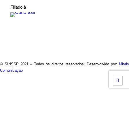
Filiado à
© SINSSP 2021 – Todos os direitos reservados. Desenvolvido por:
Mhais
Comunicação
Usamos cookies em nosso site para fornecer a experiência
mais relevante, lembrando suas preferências e visitas
repetidas. Ao clicar em “Entendi”, concorda com a utilização de
TODOS os cookies.
Saiba Mais
Opções
ENTENDI