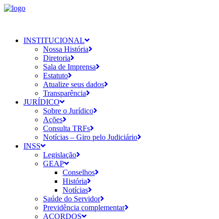
INSTITUCIONAL
Nossa História
Diretoria
Sala de Imprensa
Estatuto
Atualize seus dados
Transparência
JURÍDICO
Sobre o Jurídico
Ações
Consulta TRFs
Notícias – Giro pelo Judiciário
INSS
Legislação
GEAP
Conselhos
História
Notícias
Saúde do Servidor
Previdência complementar
ACORDOS