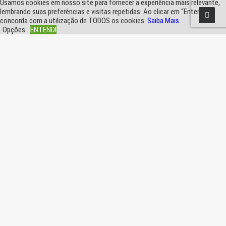
Usamos cookies em nosso site para fornecer a experiência mais relevante,
lembrando suas preferências e visitas repetidas. Ao clicar em “Entendi”,
concorda com a utilização de TODOS os cookies.
Saiba Mais
Opções
ENTENDI
Fechar
Visão geral de privacidade
Este site usa cookies para melhorar a sua experiência enquanto navega pelo
site. Destes, os cookies que são categorizados como necessários são
armazenados no seu navegador, pois são essenciais para o funcionamento
das funcionalidades básicas do site.
...
Necessary
Necessary
Sempre ativado
Necessary cookies are absolutely essential for the website to function
properly. These cookies ensure basic functionalities and security features
of the website, anonymously.
Cookie
Duração
Descrição
This cookie is set by GDPR