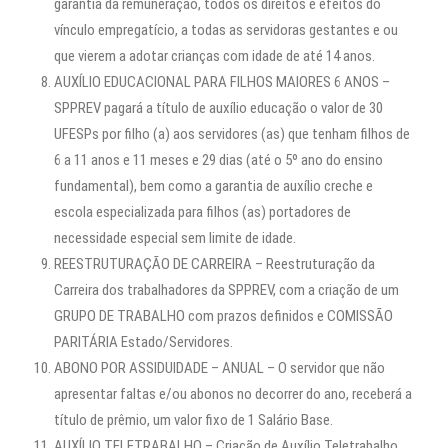
garantia da remuneração, todos os direitos e efeitos do
vínculo empregatício, a todas as servidoras gestantes e ou
que vierem a adotar crianças com idade de até 14 anos.
AUXÍLIO EDUCACIONAL PARA FILHOS MAIORES 6 ANOS –
SPPREV pagará a título de auxílio educação o valor de 30
UFESPs por filho (a) aos servidores (as) que tenham filhos de
6 a 11 anos e 11 meses e 29 dias (até o 5º ano do ensino
fundamental), bem como a garantia de auxílio creche e
escola especializada para filhos (as) portadores de
necessidade especial sem limite de idade.
REESTRUTURAÇÃO DE CARREIRA – Reestruturação da
Carreira dos trabalhadores da SPPREV, com a criação de um
GRUPO DE TRABALHO com prazos definidos e COMISSÃO
PARITÁRIA Estado/Servidores.
ABONO POR ASSIDUIDADE – ANUAL – O servidor que não
apresentar faltas e/ou abonos no decorrer do ano, receberá a
título de prêmio, um valor fixo de 1 Salário Base.
AUXÍLIO TELETRABALHO – Criação de Auxílio Teletrabalho