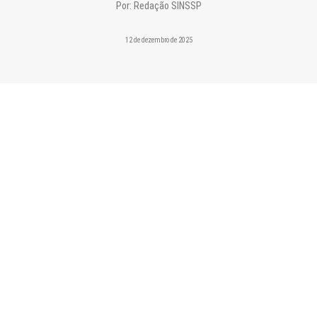
CONTATO
Por:
Redação SINSSP
PESQUISAR
12 de dezembro de 2025