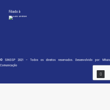
Filiado à
© SINSSP 2021 – Todos os direitos reservados. Desenvolvido por:
Mhais
Comunicação
Usamos cookies em nosso site para fornecer a experiência mais relevante,
lembrando suas preferências e visitas repetidas. Ao clicar em “Entendi”,
concorda com a utilização de TODOS os cookies.
Saiba Mais
Opções
ENTENDI