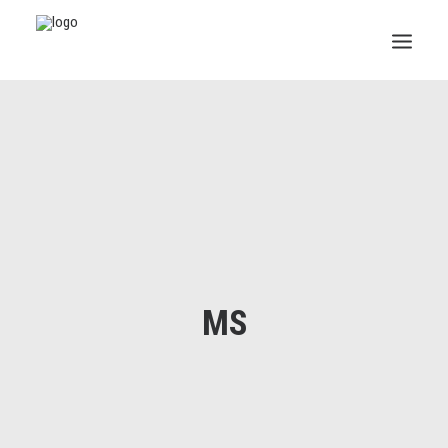
INSTITUCIONAL
JURÍDICO
INSS
SPPREV
PREVIDÊNCIA
MS
SESC
FAQ