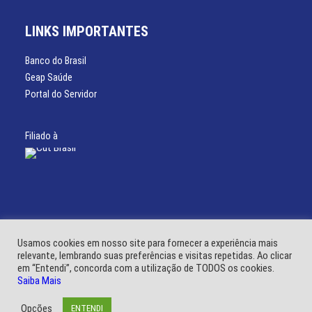
LINKS IMPORTANTES
Banco do Brasil
Geap Saúde
Portal do Servidor
Filiado à
Usamos cookies em nosso site para fornecer a experiência mais
relevante, lembrando suas preferências e visitas repetidas. Ao clicar
em “Entendi”, concorda com a utilização de TODOS os cookies.
© SINSSP 2021 – Todos os direitos reservados. Desenvolvido por:
Mhais
Saiba Mais
Comunicação
Opções
ENTENDI