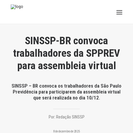
INSTITUCIONAL
SINSSP-BR convoca
JURÍDICO
trabalhadores da SPPREV
para assembleia virtual
INSS
SPPREV
SINSSP – BR convoca os trabalhadores da São Paulo
Previdência para participarem da assembleia virtual
PREVIDÊNCIA
que será realizada no dia 10/12.
SESC
Por:
Redação SINSSP
FAQ
8 de dezembro de 2025