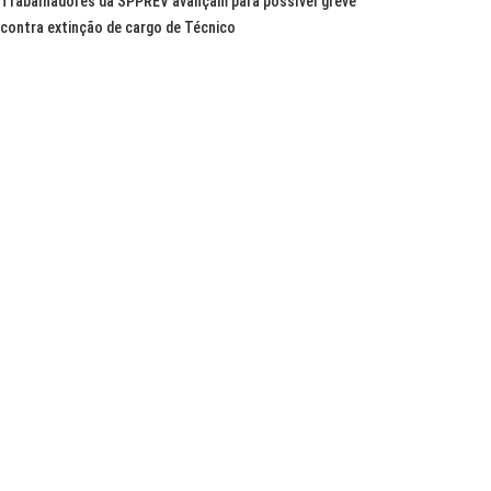
Trabalhadores da SPPREV avançam para possível greve
contra extinção de cargo de Técnico