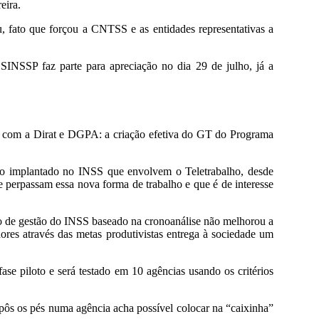
eira.
, fato que forçou a CNTSS e as entidades representativas a
INSSP faz parte para apreciação no dia 29 de julho, já a
as com a Dirat e DGPA: a criação efetiva do GT do Programa
tão implantado no INSS que envolvem o Teletrabalho, desde
ue perpassam essa nova forma de trabalho e que é de interesse
o de gestão do INSS baseado na cronoanálise não melhorou a
dores através das metas produtivistas entrega à sociedade um
 piloto e será testado em 10 agências usando os critérios
pôs os pés numa agência acha possível colocar na “caixinha”