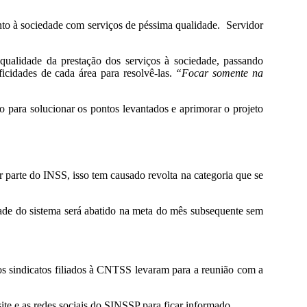
unto à sociedade com serviços de péssima qualidade. Servidor
 qualidade da prestação dos serviços à sociedade, passando
ficidades de cada área para resolvê-las.
“Focar somente na
 para solucionar os pontos levantados e aprimorar o projeto
r parte do INSS, isso tem causado revolta na categoria que se
dade do sistema será abatido na meta do mês subsequente sem
os sindicatos filiados à CNTSS levaram para a reunião com a
e e as redes sociais do SINSSP para ficar informado.