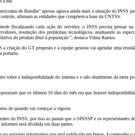
 a dia.
burocratas de Brasília” apenas agrava ainda mais a situação do INSS j
de controle, afirmam as entidades que compõem a base da CNTSS.
ntrole fiscalizando cada ação do servidor, o INSS precisa pensar na
rvidores, resolução dos problemas tecnológicos, analisando as especi
itativa do produto final à população”
, destaca Vilma Ramos.
S a criação do GT proposto e a equipe gestora vai agendar uma reunião
 portaria.
res sobre a indisponibilidade do sistema e o não abatimento da meta po
propuseram que os últimos 10 dias do mês em que houver indisponibili
orno de quando vai começar a vigorar.
entro do INSS, por isso as pautas que o SINSSP e os representantes d
s informes será dividida em duas partes.
no próximo informativo que será publicado em breve. Acompanhe o sit