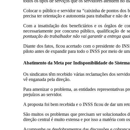
todos os tipos de serviços que os servidores atendem no dia
Colocar o público e servidor na “caixinha de pontos dos 
precisa ter orientação e autonomia para trabalhar e não 
Com a insatisfação dos beneficiários e os órgãos de co
necessariamente por concurso público, qualificação de se
pontuação do trabalhador não vai garantir a entrega qual
Diante dos fatos, ficou acertado com o presidente do INS
piloto antes de expandir para todo o INSS por meio de uma
Abatimento da Meta por Indisponibilidade do Sistema
Os sindicatos têm recebido várias reclamações dos servido
vê enganada pela direção.
Para amenizar o problema, as entidades representativas 
prejuízos ao servidor.
A proposta foi bem recebida e o INSS ficou de dar um ret
São muitos os problemas que precisam ser solucionados d
direção central é muito extensa e por isso a matéria com o
Acompanhe os desdobramentos das discussões e cobranças 