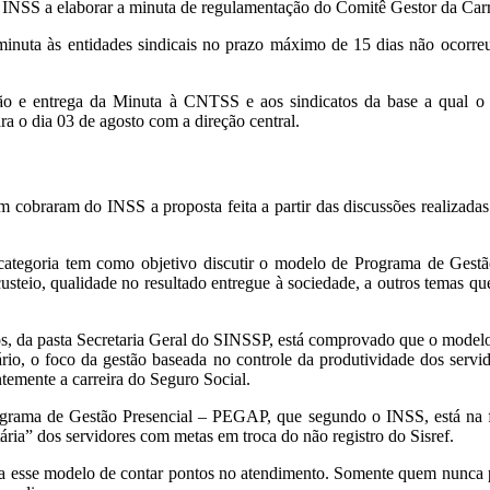
 INSS a elaborar a minuta de regulamentação do Comitê Gestor da Carr
inuta às entidades sindicais no prazo máximo de 15 dias não ocorreu
ão e entrega da Minuta à CNTSS e aos sindicatos da base a qual o S
ra o dia 03 de agosto com a direção central.
m cobraram do INSS a proposta feita a partir das discussões realizad
a categoria tem como objetivo discutir o modelo de Programa de Ges
custeio, qualidade no resultado entregue à sociedade, a outros temas q
s, da pasta Secretaria Geral do SINSSP, está comprovado que o model
ário, o foco da gestão baseada no controle da produtividade dos servi
ntemente a carreira do Seguro Social.
ama de Gestão Presencial – PEGAP, que segundo o INSS, está na fase
ária” dos servidores com metas em troca do não registro do Sisref.
tra esse modelo de contar pontos no atendimento. Somente quem nunca 