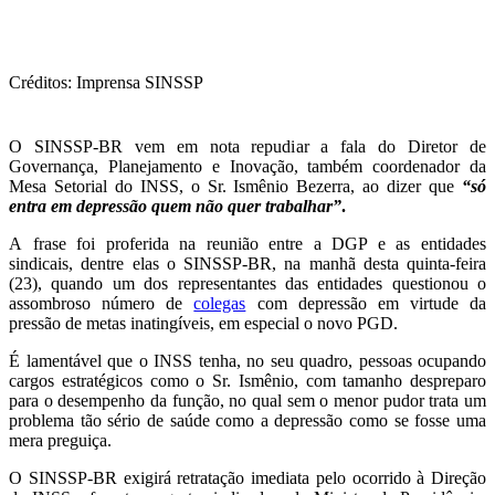
Créditos: Imprensa SINSSP
O SINSSP-BR vem em nota repudiar a fala do Diretor de
Governança, Planejamento e Inovação, também coordenador da
Mesa Setorial do INSS, o Sr. Ismênio Bezerra, ao dizer que
“só
entra em depressão quem não quer trabalhar”
.
A
frase foi proferida na reunião entre a DGP e as entidades
sindicais, dentre elas o SINSSP-BR, na manhã desta quinta-feira
(23), quando um dos representantes das entidades questionou o
assombroso número de
colegas
com depressão em virtude da
pressão de metas inatingíveis, em especial o novo PGD.
É lamentável que o INSS tenha, no seu quadro, pessoas ocupando
cargos estratégicos como o Sr. Ismênio, com tamanho despreparo
para o desempenho da função, no qual sem o menor pudor trata um
problema tão sério de saúde como a depressão como se fosse uma
mera preguiça.
O SINSSP-BR exigirá retratação imediata pelo ocorrido à Direção