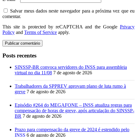
Salvar meus dados neste navegador para a próxima vez que eu
comentar.
This site is protected by reCAPTCHA and the Google
Privacy
Policy
and
Terms of Service
apply.
Posts recentes
SINSSP-BR convoca servidores do INSS para assembleia
virtual no dia 11/08
7 de agosto de 2026
Trabalhadores da SPPREV aprovam plano de luta rumo à
greve
7 de agosto de 2026
Episódio #264 do MEGAFONE – INSS atualiza regras para
compensação de horas de greve, após articulação do SINSSP-
BR
7 de agosto de 2026
Prazo para compensação da greve de 2024 é estendido pelo
INSS
6 de agosto de 2026