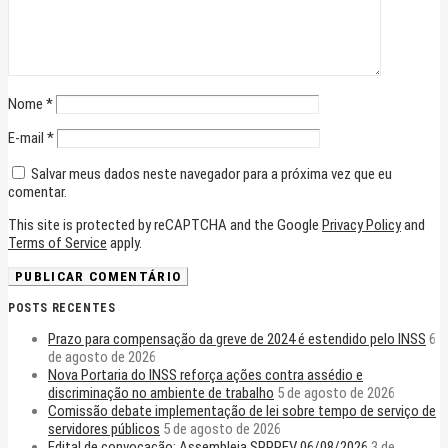
Nome
*
E-mail
*
Salvar meus dados neste navegador para a próxima vez que eu
comentar.
This site is protected by reCAPTCHA and the Google
Privacy Policy
and
Terms of Service
apply.
POSTS RECENTES
Prazo para compensação da greve de 2024 é estendido pelo INSS
6
de agosto de 2026
Nova Portaria do INSS reforça ações contra assédio e
discriminação no ambiente de trabalho
5 de agosto de 2026
Comissão debate implementação de lei sobre tempo de serviço de
servidores públicos
5 de agosto de 2026
Edital de convocação: Assembleia SPPREV 06/08/2026
3 de