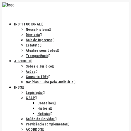
INSTITUCIONAL
Nossa História
Diretoria
Sala de Imprensa
Estatuto
Atualize seus dados
Transparência
JURÍDICO
Sobre o Jurídico
Ações
Consulta TRFs
Notícias – Giro pelo Judiciário
INSS
Legislação
GEAP
Conselhos
História
Notícias
Saúde do Servidor
Previdência complementar
ACORDOS