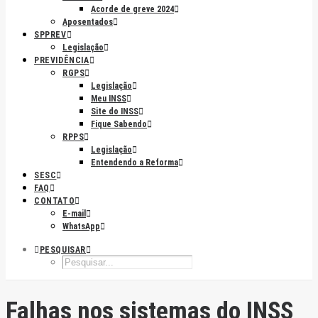
Acorde de greve 2024
Aposentados
SPPREV
Legislação
PREVIDÊNCIA
RGPS
Legislação
Meu INSS
Site do INSS
Fique Sabendo
RPPS
Legislação
Entendendo a Reforma
SESC
FAQ
CONTATO
E-mail
WhatsApp
PESQUISAR
Falhas nos sistemas do INSS