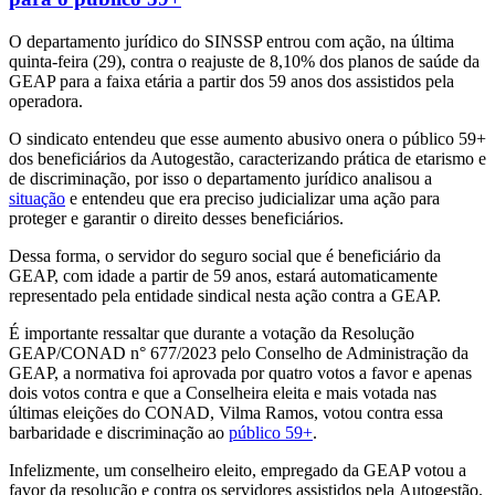
O departamento jurídico do SINSSP entrou com ação, na última
quinta-feira (29), contra o reajuste de 8,10% dos planos de saúde da
GEAP para a faixa etária a partir dos 59 anos dos assistidos pela
operadora.
O sindicato entendeu que esse aumento abusivo onera o público 59+
dos beneficiários da Autogestão, caracterizando prática de etarismo e
de discriminação, por isso o departamento jurídico analisou a
situação
e entendeu que era preciso judicializar uma ação para
proteger e garantir o direito desses beneficiários.
Dessa forma, o servidor do seguro social que é beneficiário da
GEAP, com idade a partir de 59 anos, estará automaticamente
representado pela entidade sindical nesta ação contra a GEAP.
É importante ressaltar que durante a votação da Resolução
GEAP/CONAD n° 677/2023 pelo Conselho de Administração da
GEAP, a normativa foi aprovada por quatro votos a favor e apenas
dois votos contra e que a Conselheira eleita e mais votada nas
últimas eleições do CONAD, Vilma Ramos, votou contra essa
barbaridade e discriminação ao
público 59+
.
Infelizmente, um conselheiro eleito, empregado da GEAP votou a
favor da resolução e contra os servidores assistidos pela Autogestão.