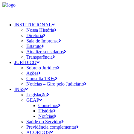
INSTITUCIONAL
Nossa História
Diretoria
Sala de Imprensa
Estatuto
Atualize seus dados
Transparência
JURÍDICO
Sobre o Jurídico
Ações
Consulta TRFs
Notícias – Giro pelo Judiciário
INSS
Legislação
GEAP
Conselhos
História
Notícias
Saúde do Servidor
Previdência complementar
ACORDOS