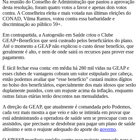
Na reunião do Conselho de Administração que pautou a aprovação
desta resolução, foram quatro votos a favor e apenas dois votos
contra. A Conselheira eleita e mais votada nas últimas eleições do
CONAD, Vilma Ramos, votou contra essa barbaridade e
discriminação ao público 59+.
Em contrapartida, a Autogestão em Saúde criou o Clube
GEAP+Benefícios que será custeado pelos beneficiários do plano.
Até o momento a GEAP não explicou o custo desse benefício, que
geralmente é alto, e nem de onde sairá os recursos para prover esse
pagamento.
É fácil fechar essa conta: em média há 280 mil vidas na GEAP e
esses clubes de vantagens cobram um valor estipulado por cabeça,
então podemos avaliar que “esse benefício” custará muitos dígitos
no bolso dos beneficiários, especialmente dos mais idosos que serão
duplamente punidos, com um reajuste acima da inflação, enquanto
outras faixas etárias terão descontos nas mensalidades.
A direção da GEAP, que atualmente é comandada pelo Podemos,
cada vez mais mostra a que veio e não se intimida em provar que
está administrando a operadora de saúde sem se preocupar com os
assistidos, que precisam se desdobrar para pagar um plano de saúde
altíssimo e sem o reajuste adequado do aporte do
governo
.
O SINSSP manifesta repúdio contra esse reajuste aprovado para o