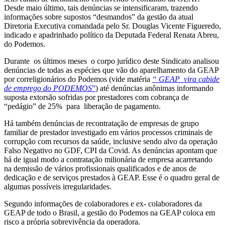
Desde maio último, tais denúncias se intensificaram, trazendo
informações sobre supostos “desmandos” da gestão da atual
Diretoria Executiva comandada pelo Sr. Douglas Vicente Figueredo,
indicado e apadrinhado político da Deputada Federal Renata Abreu,
do Podemos.
Durante os últimos meses o corpo jurídico deste Sindicato analisou
denúncias de todas as espécies que vão do aparelhamento da GEAP
por correligionários do Podemos (vide matéria
“ GEAP vira cabide
de emprego do PODEMOS
”
) até denúncias anônimas informando
suposta extorsão sofridas por prestadores com cobrança de
“pedágio” de 25% para liberação de pagamento.
Há também denúncias de recontratação de empresas de grupo
familiar de prestador investigado em vários processos criminais de
corrupção com recursos da saúde, inclusive sendo alvo da operação
Falso Negativo no GDF, CPI da Covid. As denúncias apontam que
há de igual modo a contratação milionária de empresa acarretando
na demissão de vários profissionais qualificados e de anos de
dedicação e de serviços prestados à GEAP. Esse é o quadro geral de
algumas possíveis irregularidades.
Segundo informações de colaboradores e ex- colaboradores da
GEAP de todo o Brasil, a gestão do Podemos na GEAP coloca em
risco a própria sobrevivência da operadora.