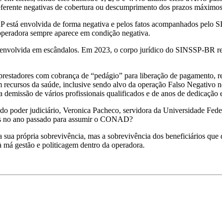
eferente negativas de cobertura ou descumprimento dos prazos máximo
AP está envolvida de forma negativa e pelos fatos acompanhados pe
 operadora sempre aparece em condição negativa.
olvida em escândalos. Em 2023, o corpo jurídico do SINSSP-BR receb
prestadores com cobrança de “pedágio” para liberação de pagamento, re
om recursos da saúde, inclusive sendo alvo da operação Falso Negati
a demissão de vários profissionais qualificados e de anos de dedicação
o poder judiciário, Veronica Pacheco, servidora da Universidade Federa
tos no ano passado para assumir o CONAD?
 própria sobrevivência, mas a sobrevivência dos beneficiários que d
à má gestão e politicagem dentro da operadora.