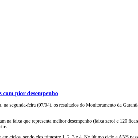
s com pior desempenho
 na segunda-feira (07/04), os resultados do Monitoramento da Garan
am na faixa que representa melhor desempenho (faixa zero) e 120 fica
tre.
m ciclos, sendo eles trimestre 1, 2, 3 e 4. No último ciclo a ANS pa