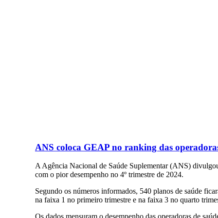
ANS coloca GEAP no ranking das operadora
A Agência Nacional de Saúde Suplementar (ANS) divulgou,
com o pior desempenho no 4º trimestre de 2024.
Segundo os números informados, 540 planos de saúde ficar
na faixa 1 no primeiro trimestre e na faixa 3 no quarto trimes
Os dados mensuram o desempenho das operadoras de saúde e