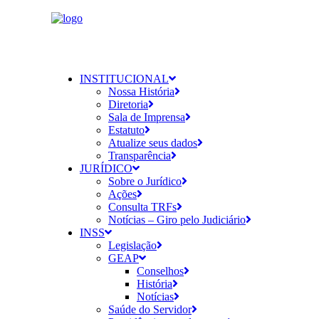
INSTITUCIONAL
Nossa História
Diretoria
Sala de Imprensa
Estatuto
Atualize seus dados
Transparência
JURÍDICO
Sobre o Jurídico
Ações
Consulta TRFs
Notícias – Giro pelo Judiciário
INSS
Legislação
GEAP
Conselhos
História
Notícias
Saúde do Servidor