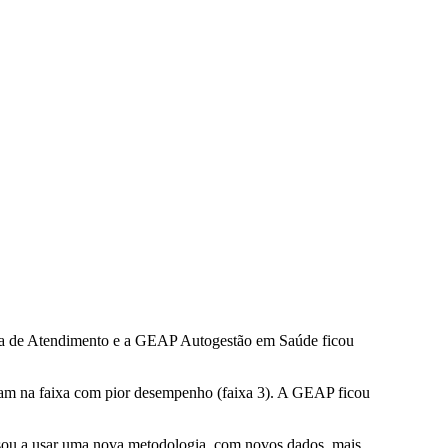
tia de Atendimento e a GEAP Autogestão em Saúde ficou
ram na faixa com pior desempenho (faixa 3). A GEAP ficou
ssou a usar uma nova metodologia, com novos dados, mais