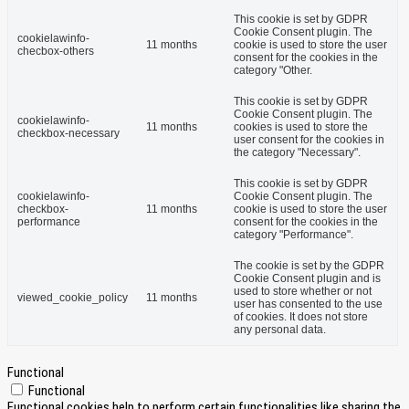
This cookie is set by GDPR
Cookie Consent plugin. The
cookielawinfo-
11 months
cookie is used to store the user
checbox-others
consent for the cookies in the
category "Other.
This cookie is set by GDPR
Cookie Consent plugin. The
cookielawinfo-
11 months
cookies is used to store the
checkbox-necessary
user consent for the cookies in
the category "Necessary".
This cookie is set by GDPR
cookielawinfo-
Cookie Consent plugin. The
checkbox-
11 months
cookie is used to store the user
performance
consent for the cookies in the
category "Performance".
The cookie is set by the GDPR
Cookie Consent plugin and is
used to store whether or not
viewed_cookie_policy
11 months
user has consented to the use
of cookies. It does not store
any personal data.
Functional
Functional
Functional cookies help to perform certain functionalities like sharing the