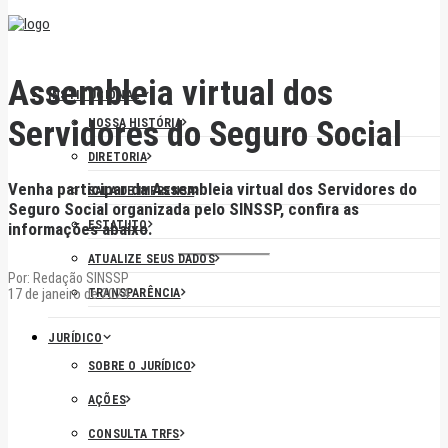
Assembleia virtual dos
INSTITUCIONAL
Servidores do Seguro Social
NOSSA HISTÓRIA
DIRETORIA
Venha participar da Assembleia virtual dos Servidores do
SALA DE IMPRENSA
Seguro Social organizada pelo SINSSP, confira as
ESTATUTO
informações abaixo.
ATUALIZE SEUS DADOS
Por:
Redação SINSSP
17 de janeiro de 2024
TRANSPARÊNCIA
JURÍDICO
SOBRE O JURÍDICO
AÇÕES
CONSULTA TRFS