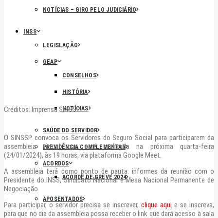
NOTÍCIAS – GIRO PELO JUDICIÁRIO
INSS
LEGISLAÇÃO
GEAP
CONSELHOS
HISTÓRIA
NOTÍCIAS
Créditos: Imprensa SINSSP
SAÚDE DO SERVIDOR
O SINSSP convoca os Servidores do Seguro Social para participarem da
assembleia virtual que será realizada na próxima quarta-feira
PREVIDÊNCIA COMPLEMENTAR
(24/01/2024), às 19 horas, via plataforma Google Meet.
ACORDOS
A assembleia terá como ponto de pauta: informes da reunião com o
ACORDE DE GREVE 2024
Presidente do INSS, Sindicato Nacional e Mesa Nacional Permanente de
Negociação.
APOSENTADOS
Para participar, o servidor precisa se inscrever,
clique aqui
e se inscreva,
para que no dia da assembleia possa receber o link que dará acesso à sala