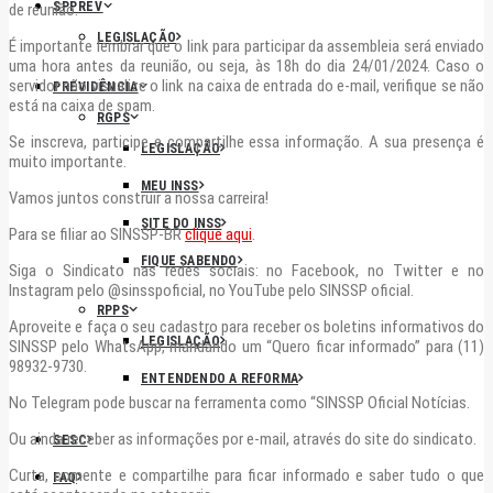
SPPREV
de reunião.
LEGISLAÇÃO
É importante lembrar que o link para participar da assembleia será enviado
uma hora antes da reunião, ou seja, às 18h do dia 24/01/2024. Caso o
servidor não visualize o link na caixa de entrada do e-mail, verifique se não
PREVIDÊNCIA
está na caixa de spam.
RGPS
Se inscreva, participe e compartilhe essa informação. A sua presença é
LEGISLAÇÃO
muito importante.
MEU INSS
Vamos juntos construir a nossa carreira!
SITE DO INSS
Para se filiar ao SINSSP-BR
clique aqui
.
FIQUE SABENDO
Siga o Sindicato nas redes sociais: no Facebook, no Twitter e no
Instagram pelo @sinsspoficial, no YouTube pelo SINSSP oficial.
RPPS
Aproveite e faça o seu cadastro para receber os boletins informativos do
LEGISLAÇÃO
SINSSP pelo WhatsApp, mandando um “Quero ficar informado” para (11)
98932-9730.
ENTENDENDO A REFORMA
No Telegram pode buscar na ferramenta como “SINSSP Oficial Notícias.
Ou ainda receber as informações por e-mail, através do site do sindicato.
SESC
Curta, comente e compartilhe para ficar informado e saber tudo o que
FAQ