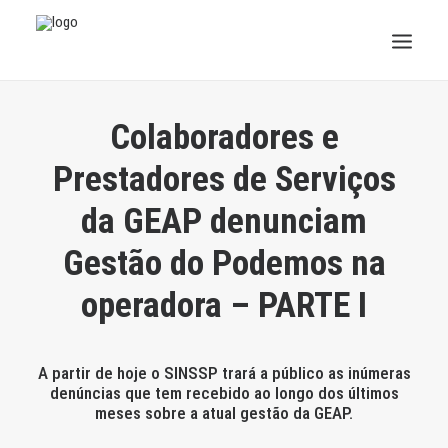
INSTITUCIONAL
Colaboradores e
JURÍDICO
Prestadores de Serviços
da GEAP denunciam
INSS
Gestão do Podemos na
SPPREV
operadora – PARTE I
PREVIDÊNCIA
SESC
A partir de hoje o SINSSP trará a público as inúmeras
denúncias que tem recebido ao longo dos últimos
FAQ
meses sobre a atual gestão da GEAP.