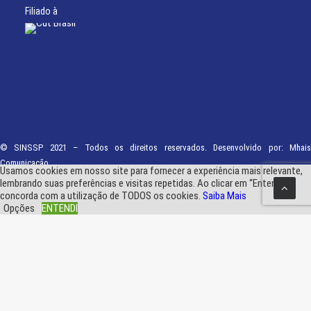
Filiado à
© SINSSP 2021 – Todos os direitos reservados. Desenvolvido por:
Mhais
Comunicação
Usamos cookies em nosso site para fornecer a experiência mais relevante,
lembrando suas preferências e visitas repetidas. Ao clicar em “Entendi”,
concorda com a utilização de TODOS os cookies.
Saiba Mais
Opções
ENTENDI
Fechar
Visão geral de privacidade
Este site usa cookies para melhorar a sua experiência enquanto navega pelo