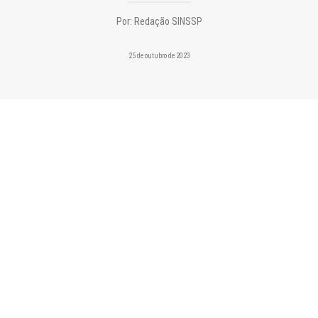
CONTATO
Por:
Redação SINSSP
PESQUISAR
25 de outubro de 2023