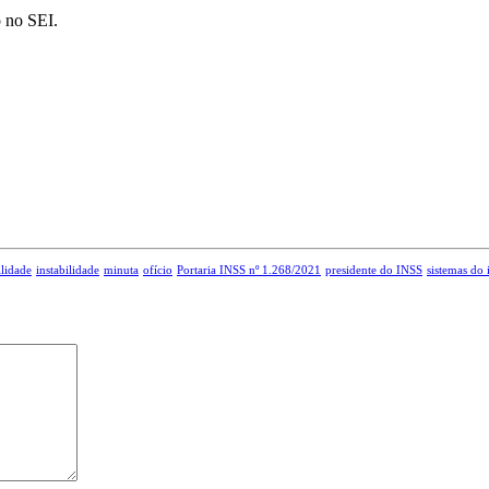
o no SEI.
ilidade
instabilidade
minuta
ofício
Portaria INSS nº 1.268/2021
presidente do INSS
sistemas do 