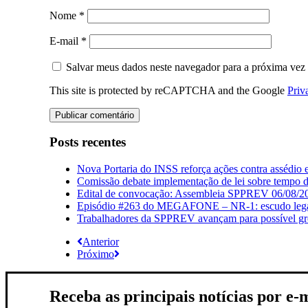
Nome
*
E-mail
*
Salvar meus dados neste navegador para a próxima vez
This site is protected by reCAPTCHA and the Google
Priv
Posts recentes
Nova Portaria do INSS reforça ações contra assédio 
Comissão debate implementação de lei sobre tempo de
Edital de convocação: Assembleia SPPREV 06/08/2
Episódio #263 do MEGAFONE – NR-1: escudo legal q
Trabalhadores da SPPREV avançam para possível gre
Anterior
Próximo
Receba as principais notícias por e-