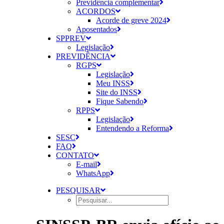
Previdência complementar
ACORDOS
Acorde de greve 2024
Aposentados
SPPREV
Legislação
PREVIDÊNCIA
RGPS
Legislação
Meu INSS
Site do INSS
Fique Sabendo
RPPS
Legislação
Entendendo a Reforma
SESC
FAQ
CONTATO
E-mail
WhatsApp
PESQUISAR