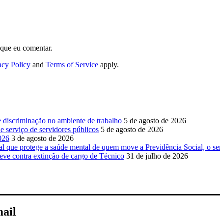
 que eu comentar.
acy Policy
and
Terms of Service
apply.
e discriminação no ambiente de trabalho
5 de agosto de 2026
 serviço de servidores públicos
5 de agosto de 2026
026
3 de agosto de 2026
ue protege a saúde mental de quem move a Previdência Social, o se
ve contra extinção de cargo de Técnico
31 de julho de 2026
mail