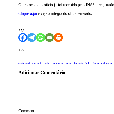
O protocolo do ofício já foi recebido pelo INSS e registrad
Clique aqui
e veja a íntegra do ofício enviado.
378
Tags
abatimento das metas
falhas no sistema do inss
Gilberto Waller Júnior
indisponib
Adicionar Comentário
Comment