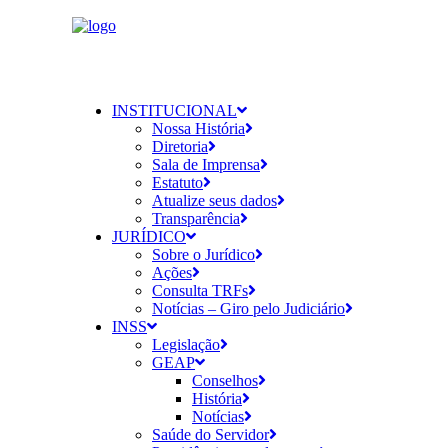
INSTITUCIONAL
Nossa História
Diretoria
Sala de Imprensa
Estatuto
Atualize seus dados
Transparência
JURÍDICO
Sobre o Jurídico
Ações
Consulta TRFs
Notícias – Giro pelo Judiciário
INSS
Legislação
GEAP
Conselhos
História
Notícias
Saúde do Servidor