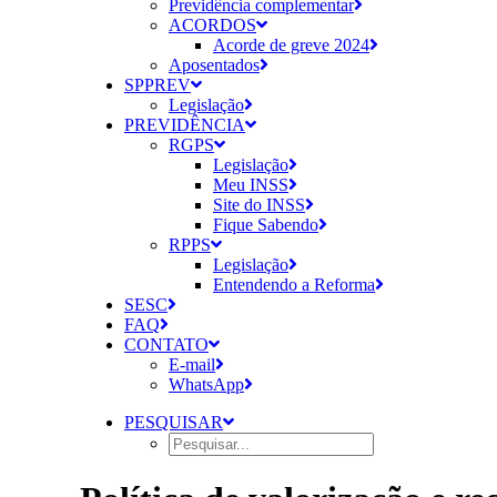
Previdência complementar
ACORDOS
Acorde de greve 2024
Aposentados
SPPREV
Legislação
PREVIDÊNCIA
RGPS
Legislação
Meu INSS
Site do INSS
Fique Sabendo
RPPS
Legislação
Entendendo a Reforma
SESC
FAQ
CONTATO
E-mail
WhatsApp
PESQUISAR