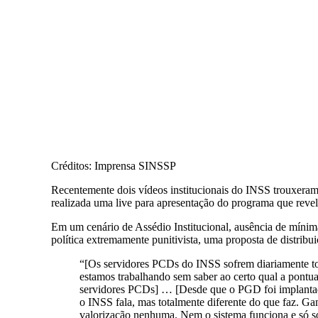
Créditos: Imprensa SINSSP
Recentemente dois vídeos institucionais do INSS trouxeram
realizada uma live para apresentação do programa que revel
Em um cenário de Assédio Institucional, ausência de míni
política extremamente punitivista, uma proposta de distribu
“[Os servidores PCDs do INSS sofrem diariamente todo 
estamos trabalhando sem saber ao certo qual a pontua
servidores PCDs] … [Desde que o PGD foi implantado 
o INSS fala, mas totalmente diferente do que faz. 
valorização nenhuma. Nem o sistema funciona e só so