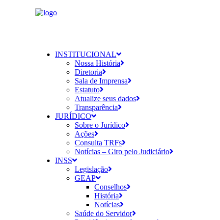
INSTITUCIONAL
Nossa História
Diretoria
Sala de Imprensa
Estatuto
Atualize seus dados
Transparência
JURÍDICO
Sobre o Jurídico
Ações
Consulta TRFs
Notícias – Giro pelo Judiciário
INSS
Legislação
GEAP
Conselhos
História
Notícias
Saúde do Servidor