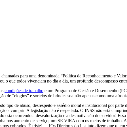
 chamadas para uma denominada “Política de Reconhecimento e Valoriza
ou o que todos vivenciam no dia a dia, um profundo descompasso entre a
mas
condições de trabalho
e um Programa de Gestão e Desempenho (PGD)
ição de “elogios” e sorteios de brindes soa não apenas como uma afront
tipo de abuso, desrespeito e assédio moral e institucional por parte d
ção a cumprir. A legislação não é respeitada. O INSS não está cumprind
está ocorrendo a desvalorização e a desmotivação do servidor! Essa é
Ganhamos aumento de serviço, um SE VIRA com os meios de trabalho. A
mos cobrados. É triste] … [Os Diretores do Instituto dizem que quem se