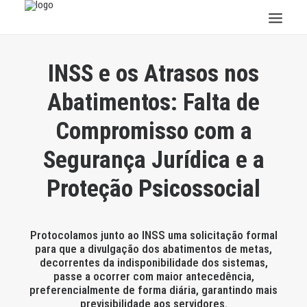
INSTITUCIONAL
INSS e os Atrasos nos
JURÍDICO
Abatimentos: Falta de
INSS
Compromisso com a
SPPREV
Segurança Jurídica e a
PREVIDÊNCIA
SESC
Proteção Psicossocial
FAQ
CONTATO
Protocolamos junto ao INSS uma solicitação formal
PESQUISAR
para que a divulgação dos abatimentos de metas,
decorrentes da indisponibilidade dos sistemas,
passe a ocorrer com maior antecedência,
preferencialmente de forma diária, garantindo mais
previsibilidade aos servidores.