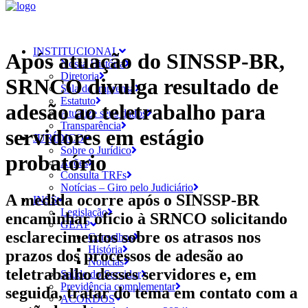
INSTITUCIONAL
Após atuação do SINSSP-BR,
Nossa História
Diretoria
SRNCO divulga resultado de
Sala de Imprensa
Estatuto
adesão ao teletrabalho para
Atualize seus dados
Transparência
servidores em estágio
JURÍDICO
Sobre o Jurídico
probatório
Ações
Consulta TRFs
Notícias – Giro pelo Judiciário
A medida ocorre após o SINSSP-BR
INSS
Legislação
encaminhar ofício à SRNCO solicitando
GEAP
esclarecimentos sobre os atrasos nos
Conselhos
História
prazos dos processos de adesão ao
Notícias
teletrabalho desses servidores e, em
Saúde do Servidor
Previdência complementar
seguida, tratar do tema em contato com a
ACORDOS