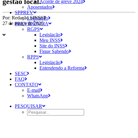
gestão local.
Acorde de greve 2024
Aposentados
SPPREV
Por:
Redação SINSSP
Legislação
27 de março de 2026
PREVIDÊNCIA
RGPS
Legislação
Meu INSS
Site do INSS
Fique Sabendo
RPPS
Legislação
Entendendo a Reforma
SESC
FAQ
CONTATO
E-mail
WhatsApp
PESQUISAR