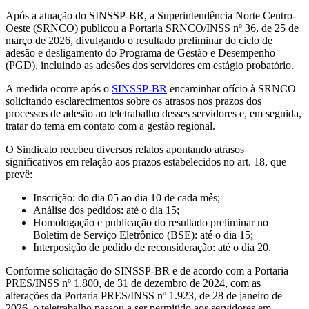
Após a atuação do SINSSP-BR, a Superintendência Norte Centro-
Oeste (SRNCO) publicou a Portaria SRNCO/INSS nº 36, de 25 de
março de 2026, divulgando o resultado preliminar do ciclo de
adesão e desligamento do Programa de Gestão e Desempenho
(PGD), incluindo as adesões dos servidores em estágio probatório.
A medida ocorre após o
SINSSP-BR
encaminhar ofício à SRNCO
solicitando esclarecimentos sobre os atrasos nos prazos dos
processos de adesão ao teletrabalho desses servidores e, em seguida,
tratar do tema em contato com a gestão regional.
O Sindicato recebeu diversos relatos apontando atrasos
significativos em relação aos prazos estabelecidos no art. 18, que
prevê:
Inscrição: do dia 05 ao dia 10 de cada mês;
Análise dos pedidos: até o dia 15;
Homologação e publicação do resultado preliminar no
Boletim de Serviço Eletrônico (BSE): até o dia 15;
Interposição de pedido de reconsideração: até o dia 20.
Conforme solicitação do SINSSP-BR e de acordo com a Portaria
PRES/INSS nº 1.800, de 31 de dezembro de 2024, com as
alterações da Portaria PRES/INSS nº 1.923, de 28 de janeiro de
2026, o teletrabalho passou a ser permitido aos servidores em