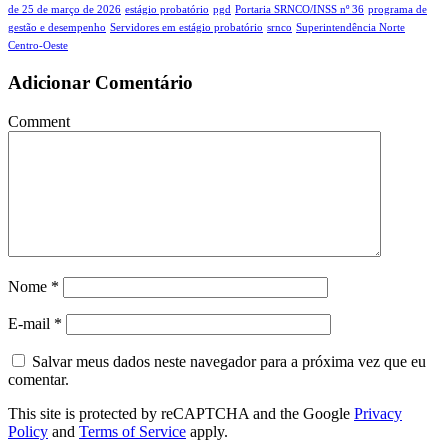
de 25 de março de 2026
estágio probatório
pgd
Portaria SRNCO/INSS nº 36
programa de
gestão e desempenho
Servidores em estágio probatório
srnco
Superintendência Norte
Centro-Oeste
Adicionar Comentário
Comment
Nome
*
E-mail
*
Salvar meus dados neste navegador para a próxima vez que eu
comentar.
This site is protected by reCAPTCHA and the Google
Privacy
Policy
and
Terms of Service
apply.