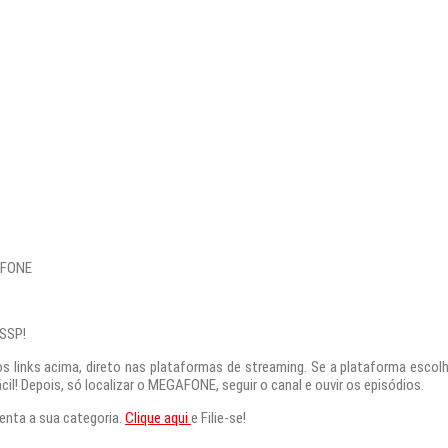
AFONE
NSSP!
nks acima, direto nas plataformas de streaming. Se a plataforma escolhid
cil! Depois, só localizar o MEGAFONE, seguir o canal e ouvir os episódios.
senta a sua categoria.
Clique aqui
e Filie-se!