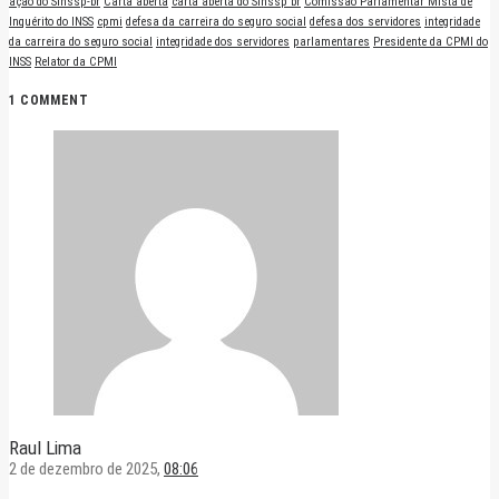
ação do Sinssp-br
Carta aberta
carta aberta do Sinssp br
Comissão Parlamentar Mista de
Inquérito do INSS
cpmi
defesa da carreira do seguro social
defesa dos servidores
integridade
da carreira do seguro social
integridade dos servidores
parlamentares
Presidente da CPMI do
INSS
Relator da CPMI
1 COMMENT
Raul Lima
2 de dezembro de 2025,
08:06