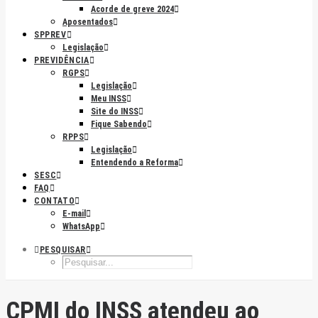
Acorde de greve 2024
Aposentados
SPPREV
Legislação
PREVIDÊNCIA
RGPS
Legislação
Meu INSS
Site do INSS
Fique Sabendo
RPPS
Legislação
Entendendo a Reforma
SESC
FAQ
CONTATO
E-mail
WhatsApp
PESQUISAR
CPMI do INSS atendeu ao