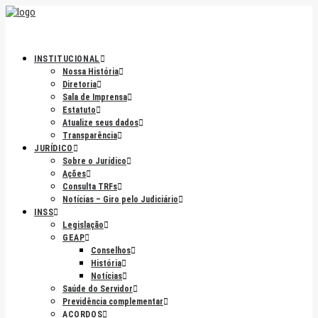
INSTITUCIONAL
Nossa História
Diretoria
Sala de Imprensa
Estatuto
Atualize seus dados
Transparência
JURÍDICO
Sobre o Jurídico
Ações
Consulta TRFs
Notícias – Giro pelo Judiciário
INSS
Legislação
GEAP
Conselhos
História
Notícias
Saúde do Servidor
Previdência complementar
ACORDOS