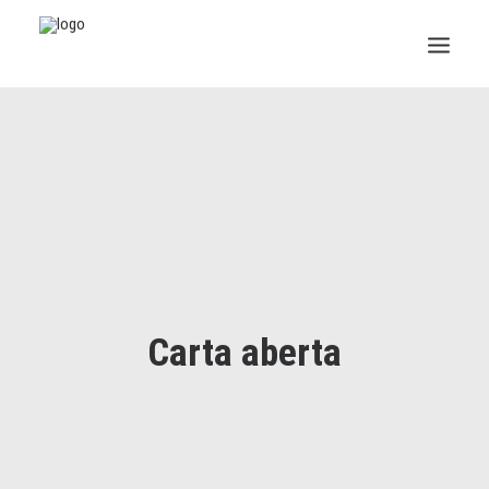
INSTITUCIONAL
JURÍDICO
INSS
SPPREV
PREVIDÊNCIA
Carta aberta
SESC
FAQ