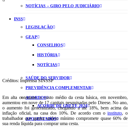
NOTÍCIAS – GIRO PELO JUDICIÁRIO
INSS
LEGISLAÇÃO
GEAP
CONSELHOS
HISTÓRIA
NOTÍCIAS
SAÚDE DO SERVIDOR
Créditos: Imprensa SINSSP
PREVIDÊNCIA COMPLEMENTAR
Em alta constante, o custo médio da cesta básica, em novembro,
ACORDOS
aumentou em nove de 17 capitais pesquisadas pelo Dieese. No ano,
ACORDE DE GREVE 2024
o aumento foi generalizado, chegando a até 18%, bem acima da
inflação oficial, na casa dos 10%. De acordo com o
instituto
, o
trabalhador que ganha salário mínimo compromete quase 60% de
APOSENTADOS
sua renda líquida para comprar uma cesta.