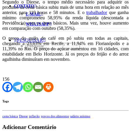
Segundo o Dieese, o tempo médio necessário para adquirir os
CONTATO
produtos da cesta básica subiu mais de uma hora em relação ao mês
anterior, para 119 horas e 58 minutos. E o
trabalhador
que ganha
E-MAIL
mínimo comprometeu 58,95% da renda líquida (descontada a
Previdência) com os itens básicos. Mais uma vez, houve aumento
WHATSAPP
em comparação com outubro (58,35%).
O preço do quilo do café em pó subiu em todas as capitais,
PESQUISAR
chegando a 23,63% em Recife, a 11,94% em Florianópolis e a
11,39% no Rio. O preço do açúcar aumentou em 16 cidades, com
estabilidade em Belo Horizonte. Já os preços do feijão e do arroz
agulhinha diminuíram em novembro.
156
Tags
cesta básica
Dieese
inflação
preços dos alimentos
salário mínimo
Adicionar Comentário