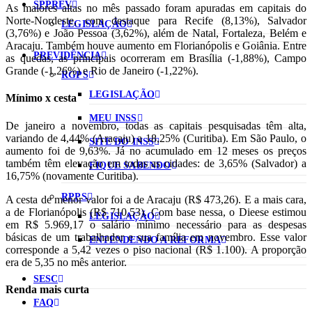
SPPREV
As maiores altas no mês passado foram apuradas em capitais do
Norte-Nordeste, com destaque para Recife (8,13%), Salvador
LEGISLAÇÃO
(3,76%) e João Pessoa (3,62%), além de Natal, Fortaleza, Belém e
Aracaju. Também houve aumento em Florianópolis e Goiânia. Entre
PREVIDÊNCIA
as quedas, as principais ocorreram em Brasília (-1,88%), Campo
Grande (-1,26%) e Rio de Janeiro (-1,22%).
RGPS
LEGISLAÇÃO
Mínimo x cesta
MEU INSS
De janeiro a novembro, todas as capitais pesquisadas têm alta,
variando de 4,44% (Aracaju) a 18,25% (Curitiba). Em São Paulo, o
SITE DO INSS
aumento foi de 9,63%. Já no acumulado em 12 meses os preços
também têm elevação em todas as cidades: de 3,65% (Salvador) a
FIQUE SABENDO
16,75% (novamente Curitiba).
RPPS
A cesta de menor valor foi a de Aracaju (R$ 473,26). E a mais cara,
a de Florianópolis (R$ 710,53). Com base nessa, o Dieese estimou
LEGISLAÇÃO
em R$ 5.969,17 o salário mínimo necessário para as despesas
básicas de um trabalhador e sua família em novembro. Esse valor
ENTENDENDO A REFORMA
corresponde a 5,42 vezes o piso nacional (R$ 1.100). A proporção
era de 5,35 no mês anterior.
SESC
Renda mais curta
FAQ