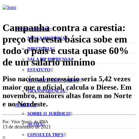
Campanha contra a carestia:
INSTITUCIONAL
preço da cesta básica sobe em
NOSSA HISTÓRIA
todo o país e custa quase 60%
DIRETORIA
de um salário mínimo
SALA DE IMPRENSA
ESTATUTO
Piso nacional necessário seria 5,42 vezes
ATUALIZE SEUS DADOS
maior que o oficial, calcula o Dieese. Em
TRANSPARÊNCIA
novembro, maiores altas foram no Norte
e no Nordeste.
JURÍDICO
SOBRE O JURÍDICO
Por:
Vitor Nuzzi, da RBA
AÇÕES
13 de dezembro de 2021
CONSULTA TRFS