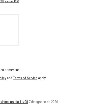
PPU
telefone 1358
 eu comentar.
olicy
and
Terms of Service
apply.
irtual no dia 11/08
7 de agosto de 2026