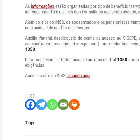
As
informações
estão organizadas por tipo de benefício/serviç
ao requerimento e os links dos formulários que serão usados, a
Além do site do INSS, os aposentados e os pensionistas tamb
uma unidade de gestão de pessoas.
Auxilio funeral, desbloqueio de senha de acesso ao SIGEPE,
administrativo, requerimento expresso (como ficha financeir
1358
.
Para os serviços listados acima, tanto na central
1358
como n
exigências.
Acesse o site do INSS
clicando aqui
.
1.188
Tags