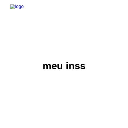
INSTITUCIONAL
JURÍDICO
meu inss
INSS
SPPREV
PREVIDÊNCIA
SESC
FAQ