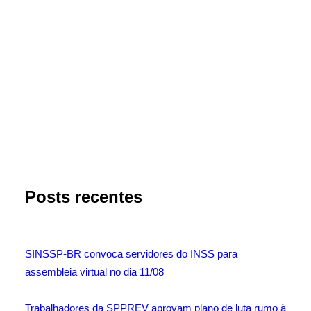
Acesse o site do INSS
clicando aqui
.
by Marli Imprensa
Posts recentes
SINSSP-BR convoca servidores do INSS para
assembleia virtual no dia 11/08
Trabalhadores da SPPREV aprovam plano de luta rumo à