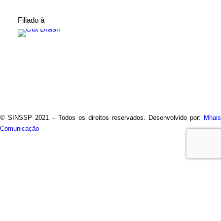
Filiado à
© SINSSP 2021 – Todos os direitos reservados. Desenvolvido por:
Mhais
Comunicação
Usamos cookies em nosso site para fornecer a experiência
mais relevante, lembrando suas preferências e visitas
repetidas. Ao clicar em “Entendi”, concorda com a utilização de
TODOS os cookies.
Saiba Mais
Opções
ENTENDI