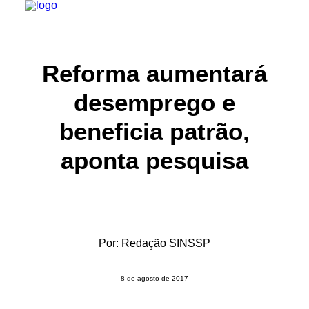
INSTITUCIONAL
Reforma aumentará
JURÍDICO
desemprego e
INSS
beneficia patrão,
SPPREV
aponta pesquisa
PREVIDÊNCIA
SESC
FAQ
CONTATO
Por:
Redação SINSSP
PESQUISAR
8 de agosto de 2017