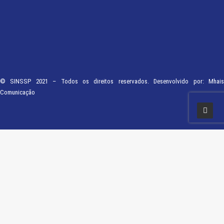
© SINSSP 2021 – Todos os direitos reservados. Desenvolvido por:
Mhais
Comunicação
Usamos cookies em nosso site para fornecer a experiência mais relevante,
lembrando suas preferências e visitas repetidas. Ao clicar em “Entendi”,
concorda com a utilização de TODOS os cookies.
Saiba Mais
Opções
ENTENDI
Fechar
Visão geral de privacidade