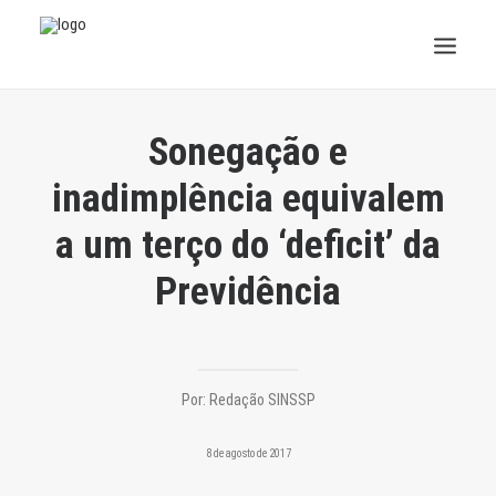
INSTITUCIONAL
Sonegação e
JURÍDICO
inadimplência equivalem
a um terço do ‘deficit’ da
INSS
Previdência
SPPREV
PREVIDÊNCIA
SESC
Por:
Redação SINSSP
FAQ
8 de agosto de 2017