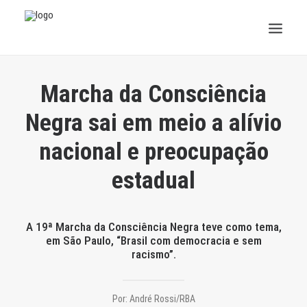
INSTITUCIONAL
Marcha da Consciência
JURÍDICO
Negra sai em meio a alívio
nacional e preocupação
INSS
estadual
SPPREV
PREVIDÊNCIA
A 19ª Marcha da Consciência Negra teve como tema,
em São Paulo, “Brasil com democracia e sem
SESC
racismo”.
FAQ
Por:
André Rossi/RBA