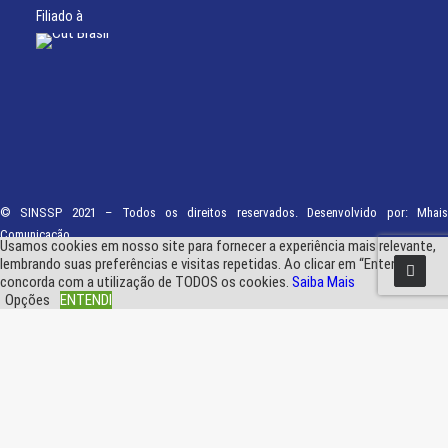
Filiado à
© SINSSP 2021 – Todos os direitos reservados. Desenvolvido por:
Mhais
Comunicação
Usamos cookies em nosso site para fornecer a experiência mais relevante,
lembrando suas preferências e visitas repetidas. Ao clicar em “Entendi”,
concorda com a utilização de TODOS os cookies.
Saiba Mais
Opções
ENTENDI
Fechar
Visão geral de privacidade
Este site usa cookies para melhorar a sua experiência enquanto navega pelo