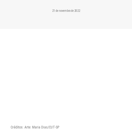
CONTATO
21 de novembro de 2022
PESQUISAR
Créditos: Arte: Maria Dias/CUT-SP