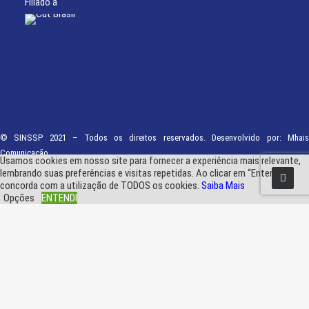
Filiado à
© SINSSP 2021 – Todos os direitos reservados. Desenvolvido por:
Mhais
Comunicação
Usamos cookies em nosso site para fornecer a experiência mais relevante,
lembrando suas preferências e visitas repetidas. Ao clicar em “Entendi”,
concorda com a utilização de TODOS os cookies.
Saiba Mais
Opções
ENTENDI
Fechar
Visão geral de privacidade
Este site usa cookies para melhorar a sua experiência enquanto navega pelo
site. Destes, os cookies que são categorizados como necessários são