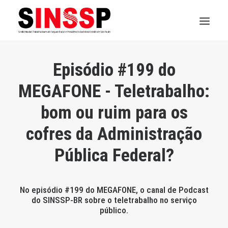
INSTITUCIONAL
Episódio #199 do
JURÍDICO
MEGAFONE - Teletrabalho:
bom ou ruim para os
INSS
cofres da Administração
SPPREV
Pública Federal?
PREVIDÊNCIA
SESC
No episódio #199 do MEGAFONE, o canal de Podcast
do SINSSP-BR sobre o teletrabalho no serviço
FAQ
público.