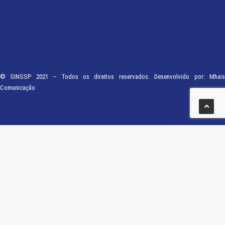
© SINSSP 2021 – Todos os direitos reservados. Desenvolvido por:
Mhais
Comunicação
Usamos cookies em nosso site para fornecer a experiência mais relevante,
lembrando suas preferências e visitas repetidas. Ao clicar em “Entendi”,
concorda com a utilização de TODOS os cookies.
Saiba Mais
Opções
ENTENDI
Fechar
Visão geral de privacidade
Este site usa cookies para melhorar a sua experiência enquanto navega pelo