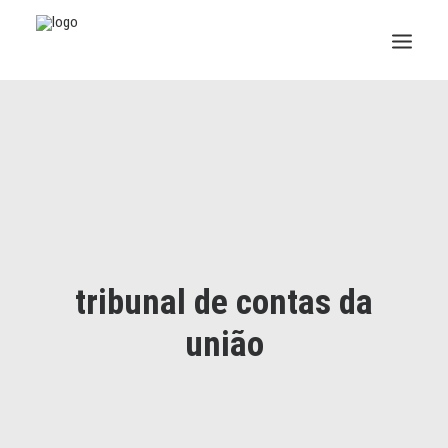
INSTITUCIONAL
JURÍDICO
INSS
SPPREV
tribunal de contas da
PREVIDÊNCIA
união
SESC
FAQ