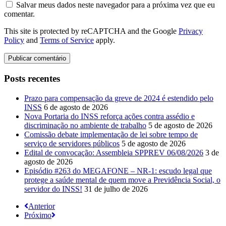
Salvar meus dados neste navegador para a próxima vez que eu
comentar.
This site is protected by reCAPTCHA and the Google
Privacy
Policy
and
Terms of Service
apply.
Posts recentes
Prazo para compensação da greve de 2024 é estendido pelo
INSS
6 de agosto de 2026
Nova Portaria do INSS reforça ações contra assédio e
discriminação no ambiente de trabalho
5 de agosto de 2026
Comissão debate implementação de lei sobre tempo de
serviço de servidores públicos
5 de agosto de 2026
Edital de convocação: Assembleia SPPREV 06/08/2026
3 de
agosto de 2026
Episódio #263 do MEGAFONE – NR-1: escudo legal que
protege a saúde mental de quem move a Previdência Social, o
servidor do INSS!
31 de julho de 2026
Anterior
Próximo