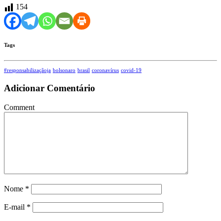
154
Tags
#responsabilizaçãoja
bolsonaro
brasil
coronavírus
covid-19
Adicionar Comentário
Comment
Nome
*
E-mail
*