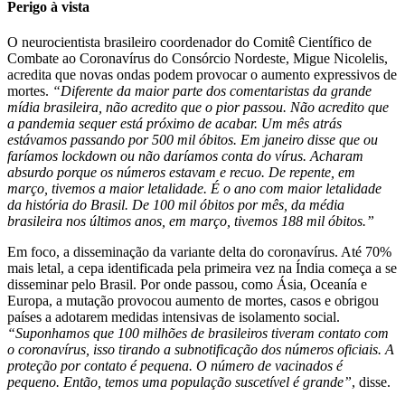
Perigo à vista
O neurocientista brasileiro coordenador do Comitê Científico de
Combate ao Coronavírus do Consórcio Nordeste, Migue Nicolelis,
acredita que novas ondas podem provocar o aumento expressivos de
mortes.
“Diferente da maior parte dos comentaristas da grande
mídia brasileira, não acredito que o pior passou. Não acredito que
a pandemia sequer está próximo de acabar. Um mês atrás
estávamos passando por 500 mil óbitos. Em janeiro disse que ou
faríamos lockdown ou não daríamos conta do vírus. Acharam
absurdo porque os números estavam e recuo. De repente, em
março, tivemos a maior letalidade. É o ano com maior letalidade
da história do Brasil. De 100 mil óbitos por mês, da média
brasileira nos últimos anos, em março, tivemos 188 mil óbitos.”
Em foco, a disseminação da variante delta do coronavírus. Até 70%
mais letal, a cepa identificada pela primeira vez na Índia começa a se
disseminar pelo Brasil. Por onde passou, como Ásia, Oceanía e
Europa, a mutação provocou aumento de mortes, casos e obrigou
países a adotarem medidas intensivas de isolamento social.
“Suponhamos que 100 milhões de brasileiros tiveram contato com
o coronavírus, isso tirando a subnotificação dos números oficiais. A
proteção por contato é pequena. O número de vacinados é
pequeno. Então, temos uma população suscetível é grande”
, disse.