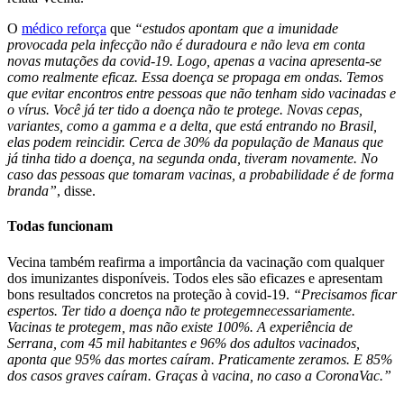
O
médico reforça
que
“estudos apontam que a imunidade
provocada pela infecção não é duradoura e não leva em conta
novas mutações da covid-19. Logo, apenas a vacina apresenta-se
como realmente eficaz. Essa doença se propaga em ondas. Temos
que evitar encontros entre pessoas que não tenham sido vacinadas e
o vírus. Você já ter tido a doença não te protege. Novas cepas,
variantes, como a gamma e a delta, que está entrando no Brasil,
elas podem reincidir. Cerca de 30% da população de Manaus que
já tinha tido a doença, na segunda onda, tiveram novamente. No
caso das pessoas que tomaram vacinas, a probabilidade é de forma
branda”
, disse.
Todas funcionam
Vecina também reafirma a importância da vacinação com qualquer
dos imunizantes disponíveis. Todos eles são eficazes e apresentam
bons resultados concretos na proteção à covid-19.
“Precisamos ficar
espertos. Ter tido a doença não te protegemnecessariamente.
Vacinas te protegem, mas não existe 100%. A experiência de
Serrana, com 45 mil habitantes e 96% dos adultos vacinados,
aponta que 95% das mortes caíram. Praticamente zeramos. E 85%
dos casos graves caíram. Graças à vacina, no caso a CoronaVac.”