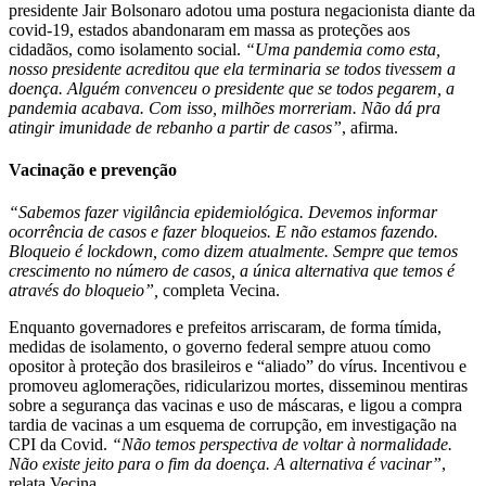
presidente Jair Bolsonaro adotou uma postura negacionista diante da
covid-19, estados abandonaram em massa as proteções aos
cidadãos, como isolamento social.
“Uma pandemia como esta,
nosso presidente acreditou que ela terminaria se todos tivessem a
doença. Alguém convenceu o presidente que se todos pegarem, a
pandemia acabava. Com isso, milhões morreriam. Não dá pra
atingir imunidade de rebanho a partir de casos”
, afirma.
Vacinação e prevenção
“Sabemos fazer vigilância epidemiológica. Devemos informar
ocorrência de casos e fazer bloqueios. E não estamos fazendo.
Bloqueio é lockdown, como dizem atualmente. Sempre que temos
crescimento no número de casos, a única alternativa que temos é
através do bloqueio”,
completa Vecina.
Enquanto governadores e prefeitos arriscaram, de forma tímida,
medidas de isolamento, o governo federal sempre atuou como
opositor à proteção dos brasileiros e “aliado” do vírus. Incentivou e
promoveu aglomerações, ridicularizou mortes, disseminou mentiras
sobre a segurança das vacinas e uso de máscaras, e ligou a compra
tardia de vacinas a um esquema de corrupção, em investigação na
CPI da Covid.
“Não temos perspectiva de voltar à normalidade.
Não existe jeito para o fim da doença. A alternativa é vacinar”
,
relata Vecina.