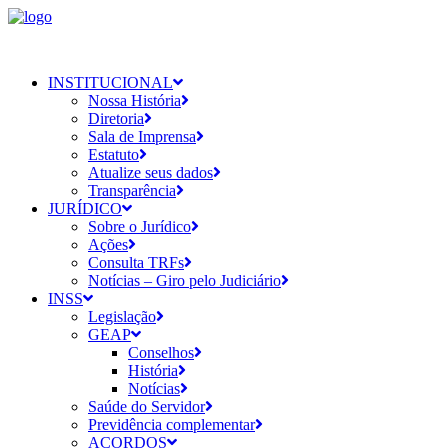
INSTITUCIONAL
Nossa História
Diretoria
Sala de Imprensa
Estatuto
Atualize seus dados
Transparência
JURÍDICO
Sobre o Jurídico
Ações
Consulta TRFs
Notícias – Giro pelo Judiciário
INSS
Legislação
GEAP
Conselhos
História
Notícias
Saúde do Servidor
Previdência complementar
ACORDOS