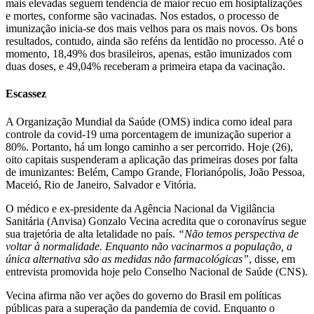
mais elevadas seguem tendência de maior recuo em hosiptalizações
e mortes, conforme são vacinadas. Nos estados, o processo de
imunização inicia-se dos mais velhos para os mais novos. Os bons
resultados, contudo, ainda são reféns da lentidão no processo. Até o
momento, 18,49% dos brasileiros, apenas, estão imunizados com
duas doses, e 49,04% receberam a primeira etapa da vacinação.
Escassez
A Organização Mundial da Saúde (OMS) indica como ideal para
controle da covid-19 uma porcentagem de imunização superior a
80%. Portanto, há um longo caminho a ser percorrido. Hoje (26),
oito capitais suspenderam a aplicação das primeiras doses por falta
de imunizantes: Belém, Campo Grande, Florianópolis, João Pessoa,
Maceió, Rio de Janeiro, Salvador e Vitória.
O médico e ex-presidente da Agência Nacional da Vigilância
Sanitária (Anvisa) Gonzalo Vecina acredita que o coronavírus segue
sua trajetória de alta letalidade no país.
“Não temos perspectiva de
voltar à normalidade. Enquanto não vacinarmos a população, a
única alternativa são as medidas não farmacológicas”
, disse, em
entrevista promovida hoje pelo Conselho Nacional de Saúde (CNS).
Vecina afirma não ver ações do governo do Brasil em políticas
públicas para a superação da pandemia de covid. Enquanto o