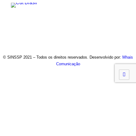
© SINSSP 2021 – Todos os direitos reservados. Desenvolvido por:
Mhais
Comunicação
Usamos cookies em nosso site para fornecer a experiência
mais relevante, lembrando suas preferências e visitas
repetidas. Ao clicar em “Entendi”, concorda com a utilização de
TODOS os cookies.
Saiba Mais
Opções
ENTENDI
Fechar