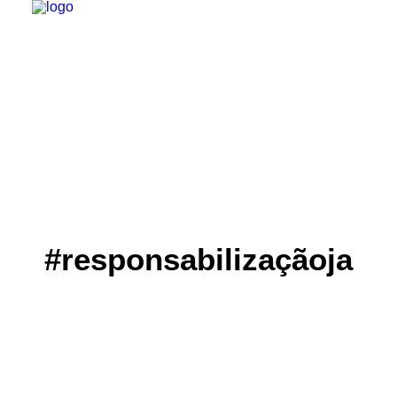
INSTITUCIONAL
JURÍDICO
INSS
SPPREV
PREVIDÊNCIA
SESC
#responsabilizaçãoja
FAQ
CONTATO
PESQUISAR