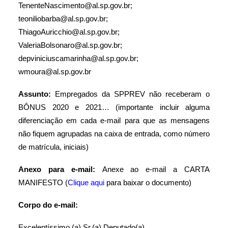
TenenteNascimento@al.sp.gov.br;
teoniliobarba@al.sp.gov.br;
ThiagoAuricchio@al.sp.gov.br;
ValeriaBolsonaro@al.sp.gov.br;
depviniciuscamarinha@al.sp.gov.br;
wmoura@al.sp.gov.br
Assunto:
Empregados da SPPREV não receberam o
BÔNUS 2020 e 2021… (importante incluir alguma
diferenciação em cada e-mail para que as mensagens
não fiquem agrupadas na caixa de entrada, como número
de matrícula, iniciais)
Anexo para e-mail:
Anexe ao e-mail a CARTA
MANIFESTO (
Clique aqui
para baixar o documento)
Corpo do e-mail:
Excelentíssimo (a) Sr.(a) Deputado(a),