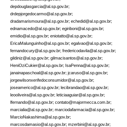
depdouglasgarcia@al.sp.gov.br;
drdepjorgedocarmo@al.sp.gov.br;
dradamarismoura@al.sp.gov.br; echedid@al.sp.gov.br;
ednamacedo@al.sp.gov.br; egiriboni@al.sp.gov.br;
emidio@al.sp.gov.br; eniotatto@al.sp.gov.br;
EricaMalunguinho@al.sp.gov.br; egalvao@al.sp.gov.br;
fernandocury@al.sp.gov.br; fredericodavila@al.sp.gov.br;
gildiniz@al.sp.gov.br; gilmacisantos@al.sp.gov.br;
HeniOziCukier@al.sp.gov.br; IsaPenna@al.sp.gov.br;
janainapaschoal@al.sp.gov.br; jcaruso@al.sp.gov.br;
jorgewilsonxerifedoconsumidor@al.sp.gov.br;
joseamerico@al.sp.gov.br; lecibrandao@al.sp.gov.br;
leooliveira@al.sp.gov.br; leticiaaguiar@al.sp.gov.br;
lfernando@al.sp.gov.br; contato@majormecca.com.br;
marcialia@al.sp.gov.br; marciodafarmacia@al.sp.gov.br;
MarcioNakashima@al.sp.gov.br;
marcosdamasio@al.sp.gov.br; mzerbini@al.sp.gov.br;