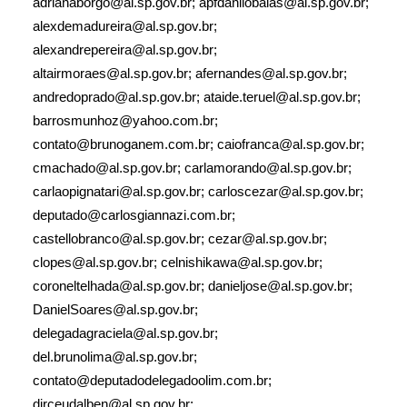
adrianaborgo@al.sp.gov.br; apfdanilobalas@al.sp.gov.br;
alexdemadureira@al.sp.gov.br;
alexandrepereira@al.sp.gov.br;
altairmoraes@al.sp.gov.br; afernandes@al.sp.gov.br;
andredoprado@al.sp.gov.br; ataide.teruel@al.sp.gov.br;
barrosmunhoz@yahoo.com.br;
contato@brunoganem.com.br; caiofranca@al.sp.gov.br;
cmachado@al.sp.gov.br; carlamorando@al.sp.gov.br;
carlaopignatari@al.sp.gov.br; carloscezar@al.sp.gov.br;
deputado@carlosgiannazi.com.br;
castellobranco@al.sp.gov.br; cezar@al.sp.gov.br;
clopes@al.sp.gov.br; celnishikawa@al.sp.gov.br;
coroneltelhada@al.sp.gov.br; danieljose@al.sp.gov.br;
DanielSoares@al.sp.gov.br;
delegadagraciela@al.sp.gov.br;
del.brunolima@al.sp.gov.br;
contato@deputadodelegadoolim.com.br;
dirceudalben@al.sp.gov.br;