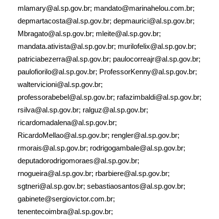
mlamary@al.sp.gov.br; mandato@marinahelou.com.br;
depmartacosta@al.sp.gov.br; depmaurici@al.sp.gov.br;
Mbragato@al.sp.gov.br; mleite@al.sp.gov.br;
mandata.ativista@al.sp.gov.br; murilofelix@al.sp.gov.br;
patriciabezerra@al.sp.gov.br; paulocorreajr@al.sp.gov.br;
paulofiorilo@al.sp.gov.br; ProfessorKenny@al.sp.gov.br;
waltervicioni@al.sp.gov.br;
professorabebel@al.sp.gov.br; rafazimbaldi@al.sp.gov.br;
rsilva@al.sp.gov.br; ralguz@al.sp.gov.br;
ricardomadalena@al.sp.gov.br;
RicardoMellao@al.sp.gov.br; rengler@al.sp.gov.br;
rmorais@al.sp.gov.br; rodrigogambale@al.sp.gov.br;
deputadorodrigomoraes@al.sp.gov.br;
rnogueira@al.sp.gov.br; rbarbiere@al.sp.gov.br;
sgtneri@al.sp.gov.br; sebastiaosantos@al.sp.gov.br;
gabinete@sergiovictor.com.br;
tenentecoimbra@al.sp.gov.br;