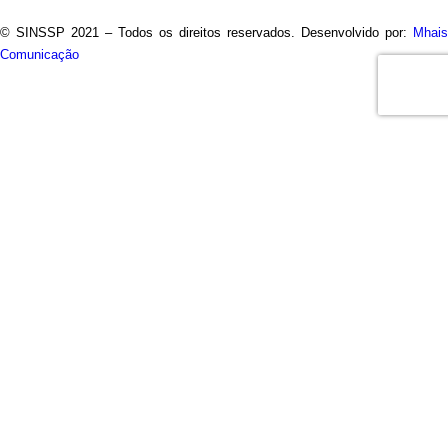
© SINSSP 2021 – Todos os direitos reservados. Desenvolvido por:
Mhais
Comunicação
Usamos cookies em nosso site para fornecer a experiência
mais relevante, lembrando suas preferências e visitas
repetidas. Ao clicar em “Entendi”, concorda com a utilização de
TODOS os cookies.
Saiba Mais
Opções
ENTENDI
Fechar
Visão geral de privacidade
Este site usa cookies para melhorar a sua experiência
enquanto navega pelo site. Destes, os cookies que são
categorizados como necessários são armazenados no seu
navegador, pois são essenciais para o funcionamento das
funcionalidades básicas do site. Também usamos cookies de
terceiros que nos ajudam a analisar e entender como você usa