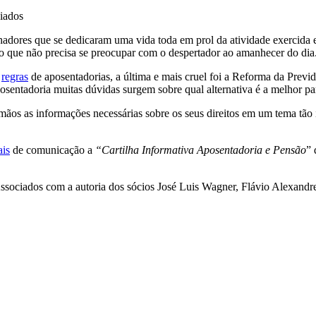
iados
adores que se dedicaram uma vida toda em prol da atividade exercida e 
clo que não precisa se preocupar com o despertador ao amanhecer do dia
s
regras
de aposentadorias, a última e mais cruel foi a Reforma da Prev
sentadoria muitas dúvidas surgem sobre qual alternativa é a melhor par
mãos as informações necessárias sobre os seus direitos em um tema tão
ais
de comunicação a
“Cartilha Informativa Aposentadoria e Pensão
” 
ssociados com a autoria dos sócios José Luis Wagner, Flávio Alexand