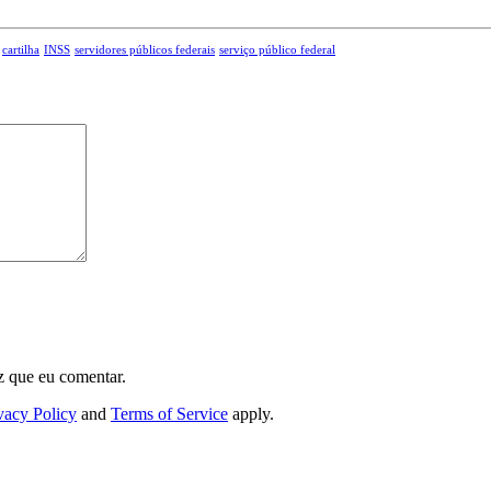
cartilha
INSS
servidores públicos federais
serviço público federal
z que eu comentar.
vacy Policy
and
Terms of Service
apply.