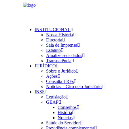
INSTITUCIONAL
Nossa História
Diretoria
Sala de Imprensa
Estatuto
Atualize seus dados
Transparência
JURÍDICO
Sobre o Jurídico
Ações
Consulta TRFs
Notícias – Giro pelo Judiciário
INSS
Legislação
GEAP
Conselhos
História
Notícias
Saúde do Servidor
Previdência complementar