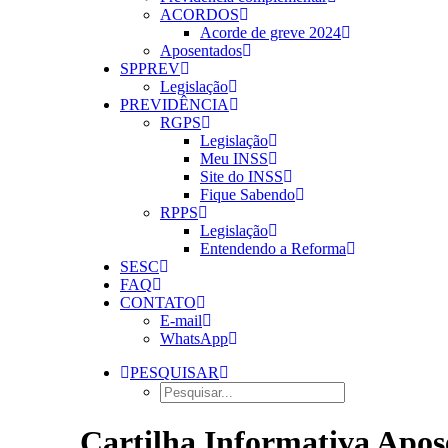
ACORDOS
Acorde de greve 2024
Aposentados
SPPREV
Legislação
PREVIDÊNCIA
RGPS
Legislação
Meu INSS
Site do INSS
Fique Sabendo
RPPS
Legislação
Entendendo a Reforma
SESC
FAQ
CONTATO
E-mail
WhatsApp
PESQUISAR
Cartilha Informativa Apos