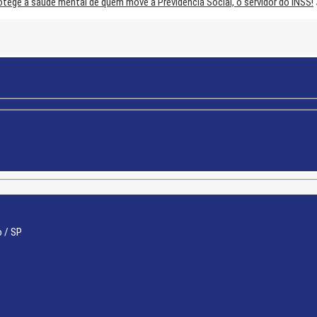
ege a saúde mental de quem move a Previdência Social, o servidor do INSS!
o / SP