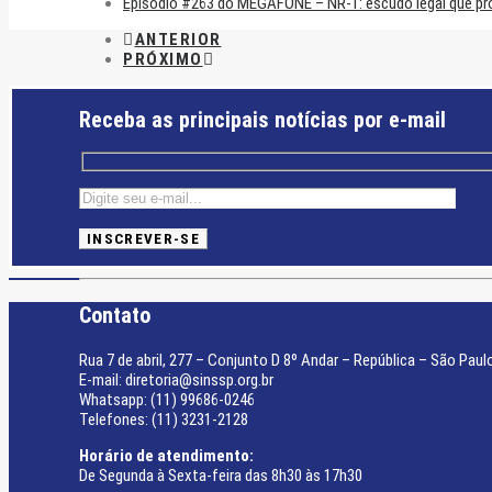
Episódio #263 do MEGAFONE – NR-1: escudo legal que prot
ANTERIOR
PRÓXIMO
Receba as principais notícias por e-mail
Contato
Rua 7 de abril, 277 – Conjunto D 8º Andar – República – São Paul
E-mail: diretoria@sinssp.org.br
Whatsapp: (11) 99686-0246
Telefones: (11) 3231-2128
Horário de atendimento:
De Segunda à Sexta-feira das 8h30 às 17h30