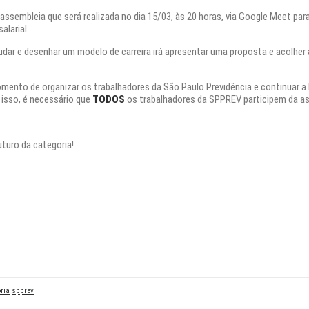
mbleia que será realizada no dia 15/03, às 20 horas, via Google Meet para di
alarial.
dar e desenhar um modelo de carreira irá apresentar uma proposta e acolher
nto de organizar os trabalhadores da São Paulo Previdência e continuar a lu
r isso, é necessário que
TODOS
os trabalhadores da SPPREV participem da as
uturo da categoria!
ria
spprev