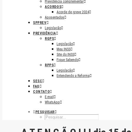
Previdência complementar
ACORDOS
Acorde de greve 2024
Aposentados
SPPREV
Legislação
PREVIDÊNCIA
RGPS
Legislação
Meu INSS
Site do INSS
Fique Sabendo
RPPS
Legislação
Entendendo a Reforma
SESC
FAQ
CONTATO
E-mail
WhatsApp
PESQUISAR