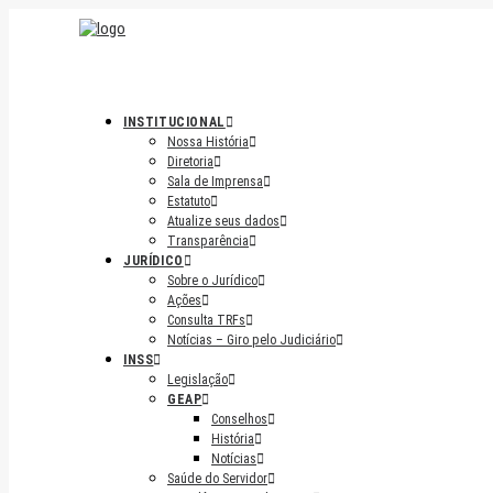
INSTITUCIONAL
Nossa História
Diretoria
Sala de Imprensa
Estatuto
Atualize seus dados
Transparência
JURÍDICO
Sobre o Jurídico
Ações
Consulta TRFs
Notícias – Giro pelo Judiciário
INSS
Legislação
GEAP
Conselhos
História
Notícias
Saúde do Servidor