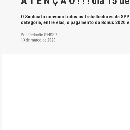
A T E N Ç Ã O ! ! ! dia 1
O Sindicato convoca todos os trabalhadores da SPPRE
categoria, entre elas, o pagamento do Bônus 2020 e 
Por:
Redação SINSSP
13 de março de 2023