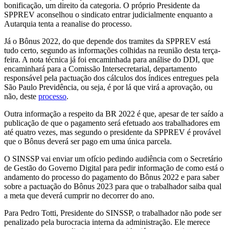
bonificação, um direito da categoria. O próprio Presidente da
SPPREV aconselhou o sindicato entrar judicialmente enquanto a
Autarquia tenta a reanalise do processo.
Já o Bônus 2022, do que depende dos tramites da SPPREV está
tudo certo, segundo as informações colhidas na reunião desta terça-
feira. A nota técnica já foi encaminhada para análise do DDI, que
encaminhará para a Comissão Intersecretarial, departamento
responsável pela pactuação dos cálculos dos índices entregues pela
São Paulo Previdência, ou seja, é por lá que virá a aprovação, ou
não, deste
processo
.
Outra informação a respeito da BR 2022 é que, apesar de ter saído a
publicação de que o pagamento será efetuado aos trabalhadores em
até quatro vezes, mas segundo o presidente da SPPREV é provável
que o Bônus deverá ser pago em uma única parcela.
O SINSSP vai enviar um ofício pedindo audiência com o Secretário
de Gestão do Governo Digital para pedir informação de como está o
andamento do processo do pagamento do Bônus 2022 e para saber
sobre a pactuação do Bônus 2023 para que o trabalhador saiba qual
a meta que deverá cumprir no decorrer do ano.
Para Pedro Totti, Presidente do SINSSP, o trabalhador não pode ser
penalizado pela burocracia interna da administração. Ele merece