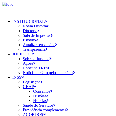
INSTITUCIONAL
Nossa História
Diretoria
Sala de Imprensa
Estatuto
Atualize seus dados
Transparência
JURÍDICO
Sobre o Jurídico
Ações
Consulta TRFs
Notícias – Giro pelo Judiciário
INSS
Legislação
GEAP
Conselhos
História
Notícias
Saúde do Servidor
Previdência complementar
ACORDOS