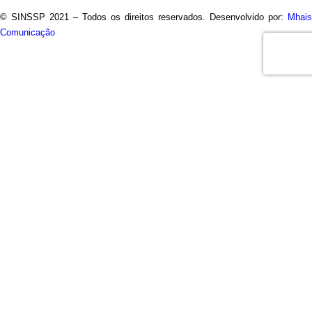
© SINSSP 2021 – Todos os direitos reservados. Desenvolvido por:
Mhais
Comunicação
Usamos cookies em nosso site para fornecer a experiência
mais relevante, lembrando suas preferências e visitas
repetidas. Ao clicar em “Entendi”, concorda com a utilização de
TODOS os cookies.
Saiba Mais
Opções
ENTENDI
Fechar
Visão geral de privacidade
Este site usa cookies para melhorar a sua experiência
enquanto navega pelo site. Destes, os cookies que são
categorizados como necessários são armazenados no seu
navegador, pois são essenciais para o funcionamento das
funcionalidades básicas do site. Também usamos cookies de
terceiros que nos ajudam a analisar e entender como você usa