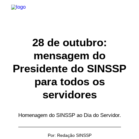
INSTITUCIONAL
28 de outubro:
mensagem do
JURÍDICO
Presidente do SINSSP
INSS
para todos os
SPPREV
servidores
PREVIDÊNCIA
SESC
Homenagem do SINSSP ao Dia do Servidor.
FAQ
Por:
Redação SINSSP