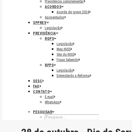
Previdência complementar
ACORDOS
Acorde de greve 2024
Aposentados
SPPREV
Legislação
PREVIDÊNCIA
RGPS
Legislação
Meu INSS
Site do INSS
Fique Sabendo
RPPS
Legislação
Entendendo a Reforma
SESC
FAQ
CONTATO
E-mail
WhatsApp
PESQUISAR