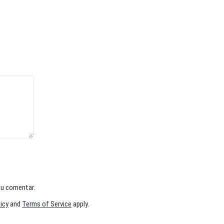
eu comentar.
licy
and
Terms of Service
apply.