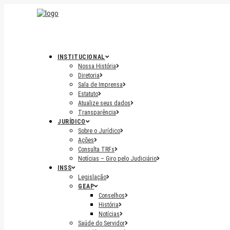
INSTITUCIONAL
Nossa História
Diretoria
Sala de Imprensa
Estatuto
Atualize seus dados
Transparência
JURÍDICO
Sobre o Jurídico
Ações
Consulta TRFs
Notícias – Giro pelo Judiciário
INSS
Legislação
GEAP
Conselhos
História
Notícias
Saúde do Servidor