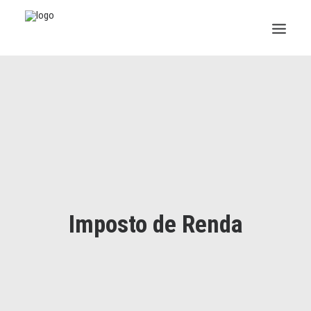
INSTITUCIONAL
JURÍDICO
INSS
SPPREV
PREVIDÊNCIA
Imposto de Renda
SESC
FAQ