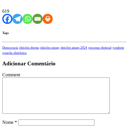
619
Tags
Democracia
eleições diretas
eleições sinssp
eleições sinssp 2024
processo eleitoral
votabem
votação eletrônica
Adicionar Comentário
Comment
Nome
*