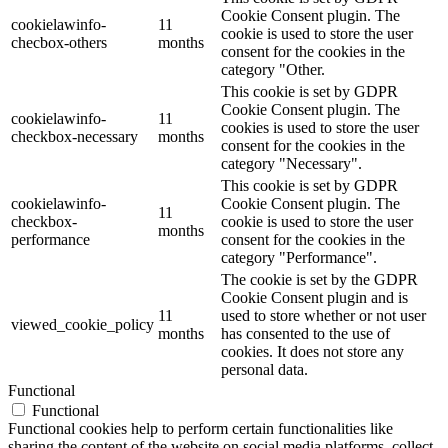
Cookie Consent plugin. The
cookielawinfo-
11
cookie is used to store the user
checbox-others
months
consent for the cookies in the
category "Other.
This cookie is set by GDPR
Cookie Consent plugin. The
cookielawinfo-
11
cookies is used to store the user
checkbox-necessary
months
consent for the cookies in the
category "Necessary".
This cookie is set by GDPR
cookielawinfo-
Cookie Consent plugin. The
11
checkbox-
cookie is used to store the user
months
performance
consent for the cookies in the
category "Performance".
The cookie is set by the GDPR
Cookie Consent plugin and is
11
used to store whether or not user
viewed_cookie_policy
months
has consented to the use of
cookies. It does not store any
personal data.
Functional
Functional
Functional cookies help to perform certain functionalities like
sharing the content of the website on social media platforms, collect