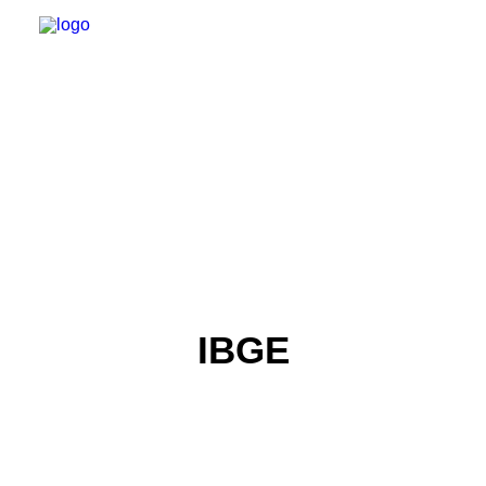
INSTITUCIONAL
JURÍDICO
INSS
SPPREV
IBGE
PREVIDÊNCIA
SESC
FAQ