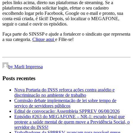
pelos links acima, direto nas plataformas de streaming. Se a
plataforma escolhida solicitar login, efetue o seu cadastro
escolhendo logar pelo Facebook, Google ou e-mail e pronto, sua
conta está criada, é fácil! Depois, só localizar o MEGAFONE,
seguir o canal e ouvir os episódios.
Faça parte do SINSSP e ajude a fortalecer o sindicato que representa
a sua categoria.
Clique aqui
e Filie-se!
by Marli Imprensa
Posts recentes
Nova Portaria do INSS reforça ações contra assédio e
discriminação no ambiente de trabalho
Comissão debate implementação de lei sobre tempo de
serviço de servidores públicos
Edital de convocação: Assembleia SPPREV 06/08/2026
Episódio #263 do MEGAFONE – NR-1: escudo legal que
protege a saúde mental de quem move a Previdência Social, o
servidor do INSS!
Trabalhadores da SPPREV avançam para possível greve