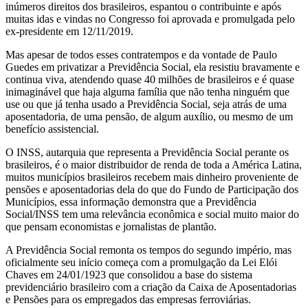
inúmeros direitos dos brasileiros, espantou o contribuinte e após
muitas idas e vindas no Congresso foi aprovada e promulgada pelo
ex-presidente em 12/11/2019.
Mas apesar de todos esses contratempos e da vontade de Paulo
Guedes em privatizar a Previdência Social, ela resistiu bravamente e
continua viva, atendendo quase 40 milhões de brasileiros e é quase
inimaginável que haja alguma família que não tenha ninguém que
use ou que já tenha usado a Previdência Social, seja atrás de uma
aposentadoria, de uma pensão, de algum auxílio, ou mesmo de um
benefício assistencial.
O INSS, autarquia que representa a Previdência Social perante os
brasileiros, é o maior distribuidor de renda de toda a América Latina,
muitos municípios brasileiros recebem mais dinheiro proveniente de
pensões e aposentadorias dela do que do Fundo de Participação dos
Municípios, essa informação demonstra que a Previdência
Social/INSS tem uma relevância econômica e social muito maior do
que pensam economistas e jornalistas de plantão.
A Previdência Social remonta os tempos do segundo império, mas
oficialmente seu início começa com a promulgação da Lei Elói
Chaves em 24/01/1923 que consolidou a base do sistema
previdenciário brasileiro com a criação da Caixa de Aposentadorias
e Pensões para os empregados das empresas ferroviárias.