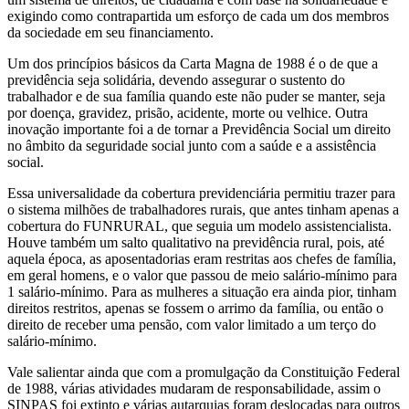
exigindo como contrapartida um esforço de cada um dos membros
da sociedade em seu financiamento.
Um dos princípios básicos da Carta Magna de 1988 é o de que a
previdência seja solidária, devendo assegurar o sustento do
trabalhador e de sua família quando este não puder se manter, seja
por doença, gravidez, prisão, acidente, morte ou velhice. Outra
inovação importante foi a de tornar a Previdência Social um direito
no âmbito da seguridade social junto com a saúde e a assistência
social.
Essa universalidade da cobertura previdenciária permitiu trazer para
o sistema milhões de trabalhadores rurais, que antes tinham apenas a
cobertura do FUNRURAL, que seguia um modelo assistencialista.
Houve também um salto qualitativo na previdência rural, pois, até
aquela época, as aposentadorias eram restritas aos chefes de família,
em geral homens, e o valor que passou de meio salário-mínimo para
1 salário-mínimo. Para as mulheres a situação era ainda pior, tinham
direitos restritos, apenas se fossem o arrimo da família, ou então o
direito de receber uma pensão, com valor limitado a um terço do
salário-mínimo.
Vale salientar ainda que com a promulgação da Constituição Federal
de 1988, várias atividades mudaram de responsabilidade, assim o
SINPAS foi extinto e várias autarquias foram deslocadas para outros