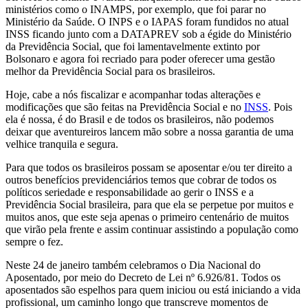
ministérios como o INAMPS, por exemplo, que foi parar no
Ministério da Saúde. O INPS e o IAPAS foram fundidos no atual
INSS ficando junto com a DATAPREV sob a égide do Ministério
da Previdência Social, que foi lamentavelmente extinto por
Bolsonaro e agora foi recriado para poder oferecer uma gestão
melhor da Previdência Social para os brasileiros.
Hoje, cabe a nós fiscalizar e acompanhar todas alterações e
modificações que são feitas na Previdência Social e no
INSS
. Pois
ela é nossa, é do Brasil e de todos os brasileiros, não podemos
deixar que aventureiros lancem mão sobre a nossa garantia de uma
velhice tranquila e segura.
Para que todos os brasileiros possam se aposentar e/ou ter direito a
outros benefícios previdenciários temos que cobrar de todos os
políticos seriedade e responsabilidade ao gerir o INSS e a
Previdência Social brasileira, para que ela se perpetue por muitos e
muitos anos, que este seja apenas o primeiro centenário de muitos
que virão pela frente e assim continuar assistindo a população como
sempre o fez.
Neste 24 de janeiro também celebramos o Dia Nacional do
Aposentado, por meio do Decreto de Lei nº 6.926/81. Todos os
aposentados são espelhos para quem iniciou ou está iniciando a vida
profissional, um caminho longo que transcreve momentos de