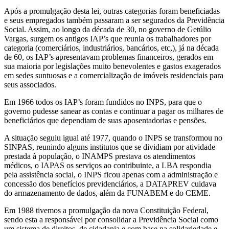
Após a promulgação desta lei, outras categorias foram beneficiadas
e seus empregados também passaram a ser segurados da Previdência
Social. Assim, ao longo da década de 30, no governo de Getúlio
Vargas, surgem os antigos IAP’s que reunia os trabalhadores por
categoria (comerciários, industriários, bancários, etc,), já na década
de 60, os IAP’s apresentavam problemas financeiros, gerados em
sua maioria por legislações muito benevolentes e gastos exagerados
em sedes suntuosas e a comercialização de imóveis residenciais para
seus associados.
Em 1966 todos os IAP’s foram fundidos no INPS, para que o
governo pudesse sanear as contas e continuar a pagar os milhares de
beneficiários que dependiam de suas aposentadorias e pensões.
A situação seguiu igual até 1977, quando o INPS se transformou no
SINPAS, reunindo alguns institutos que se dividiam por atividade
prestada à população, o INAMPS prestava os atendimentos
médicos, o IAPAS os serviços ao contribuinte, a LBA respondia
pela assistência social, o INPS ficou apenas com a administração e
concessão dos benefícios previdenciários, a DATAPREV cuidava
do armazenamento de dados, além da FUNABEM e do CEME.
Em 1988 tivemos a promulgação da nova Constituição Federal,
sendo esta a responsável por consolidar a Previdência Social como
um sistema de direitos, de cidadania e com base na solidariedade e