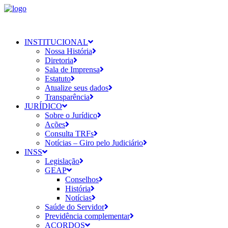
INSTITUCIONAL
Nossa História
Diretoria
Sala de Imprensa
Estatuto
Atualize seus dados
Transparência
JURÍDICO
Sobre o Jurídico
Ações
Consulta TRFs
Notícias – Giro pelo Judiciário
INSS
Legislação
GEAP
Conselhos
História
Notícias
Saúde do Servidor
Previdência complementar
ACORDOS