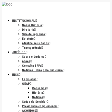
INSTITUCIONAL
Nossa História
Diretoria
Sala de Imprensa
Estatuto
Atualize seus dados
Transparência
JURÍDICO
Sobre o Jurídico
Ações
Consulta TRFs
Notícias – Giro pelo Judiciário
INSS
Legislação
GEAP
Conselhos
História
Notícias
Saúde do Servidor
Previdência complementar
ACORDOS