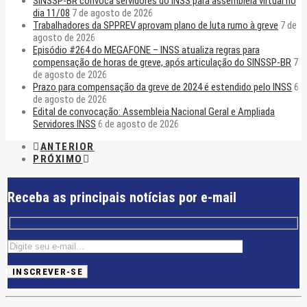
SINSSP-BR convoca servidores do INSS para assembleia virtual no
dia 11/08
7 de agosto de 2026
Trabalhadores da SPPREV aprovam plano de luta rumo à greve
7 de
agosto de 2026
Episódio #264 do MEGAFONE – INSS atualiza regras para
compensação de horas de greve, após articulação do SINSSP-BR
7
de agosto de 2026
Prazo para compensação da greve de 2024 é estendido pelo INSS
6
de agosto de 2026
Edital de convocação: Assembleia Nacional Geral e Ampliada
Servidores INSS
6 de agosto de 2026
ANTERIOR
PRÓXIMO
Receba as principais notícias por e-mail