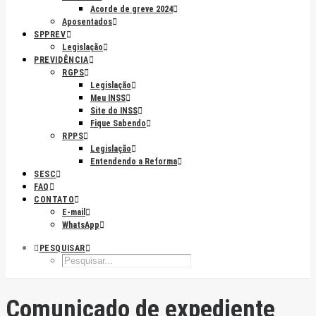
Acorde de greve 2024
Aposentados
SPPREV
Legislação
PREVIDÊNCIA
RGPS
Legislação
Meu INSS
Site do INSS
Fique Sabendo
RPPS
Legislação
Entendendo a Reforma
SESC
FAQ
CONTATO
E-mail
WhatsApp
PESQUISAR
Comunicado de expediente