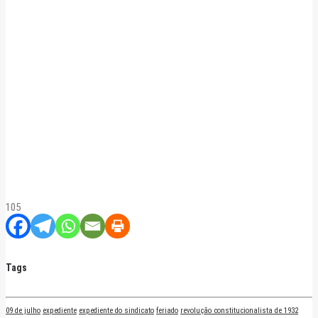
105
Tags
09 de julho
expediente
expediente do sindicato
feriado
revolução constitucionalista de 1932