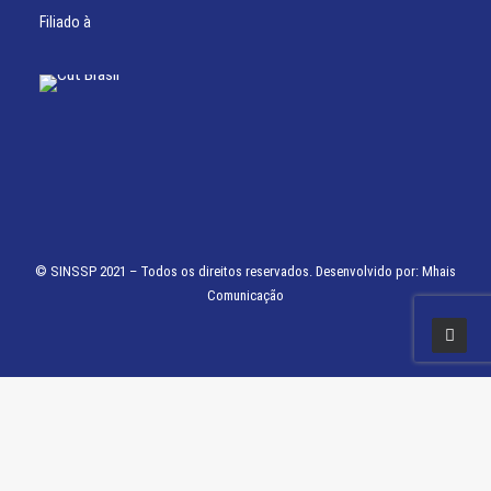
Filiado à
© SINSSP 2021 – Todos os direitos reservados. Desenvolvido por:
Mhais
Comunicação
Usamos cookies em nosso site para fornecer a experiência mais relevante,
lembrando suas preferências e visitas repetidas. Ao clicar em “Entendi”,
concorda com a utilização de TODOS os cookies.
Saiba Mais
Opções
ENTENDI