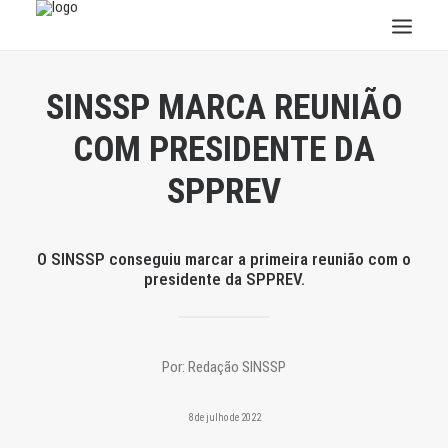
INSTITUCIONAL
SINSSP MARCA REUNIÃO
JURÍDICO
COM PRESIDENTE DA
INSS
SPPREV
SPPREV
PREVIDÊNCIA
SESC
O SINSSP conseguiu marcar a primeira reunião com o
presidente da SPPREV.
FAQ
CONTATO
PESQUISAR
Por:
Redação SINSSP
8 de julho de 2022