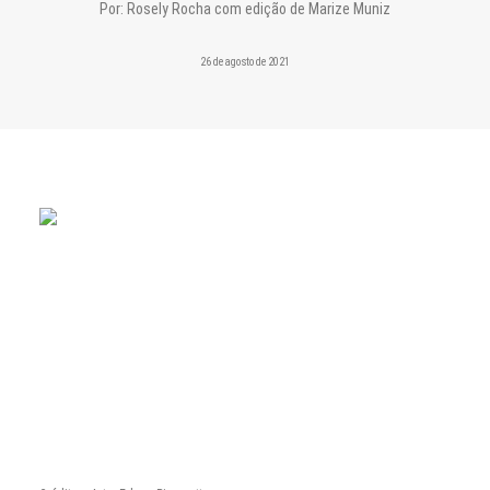
CONTATO
Por:
Rosely Rocha com edição de Marize Muniz
PESQUISAR
26 de agosto de 2021