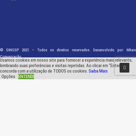
© SINSSP 2021 – Todos os direitos reservados. Desenvolvido por:
Mhais
Comunicação
Usamos cookies em nosso site para fornecer a experiência mais relevante,
lembrando suas preferências e visitas repetidas. Ao clicar em “Entendi”,
concorda com a utilização de TODOS os cookies.
Saiba Mais
Opções
ENTENDI
Fechar
Visão geral de privacidade
Este site usa cookies para melhorar a sua experiência enquanto navega pelo
site. Destes, os cookies que são categorizados como necessários são
armazenados no seu navegador, pois são essenciais para o funcionamento
das funcionalidades básicas do site.
...