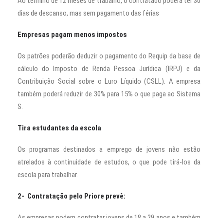
Ao término de 12 meses de trabalho, o contratado poderá ter 30
dias de descanso, mas sem pagamento das férias
Empresas pagam menos impostos
Os patrões poderão deduzir o pagamento do Requip da base de
cálculo do Imposto de Renda Pessoa Jurídica (IRPJ) e da
Contribuição Social sobre o Luro Líquido (CSLL). A empresa
também poderá reduzir de 30% para 15% o que paga ao Sistema
S.
Tira estudantes da escola
Os programas destinados a emprego de jovens não estão
atrelados à continuidade de estudos, o que pode tirá-los da
escola para trabalhar.
2- Contratação pelo Priore prevê:
As empresas podem contratar jovens de 18 a 29 anos e também