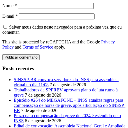
Nome
*
E-mail
*
Salvar meus dados neste navegador para a próxima vez que eu
comentar.
This site is protected by reCAPTCHA and the Google
Privacy
Policy
and
Terms of Service
apply.
Posts recentes
SINSSP-BR convoca servidores do INSS para assembleia
virtual no dia 11/08
7 de agosto de 2026
Trabalhadores da SPPREV aprovam plano de luta rumo à
greve
7 de agosto de 2026
Episódio #264 do MEGAFONE – INSS atualiza regras para
compensação de horas de greve, após articulação do SINSSP-
BR
7 de agosto de 2026
Prazo para compensação da greve de 2024 é estendido pelo
INSS
6 de agosto de 2026
Edital de convocação: Assembleia Nacional Geral e Ampliada