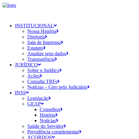
INSTITUCIONAL
Nossa História
Diretoria
Sala de Imprensa
Estatuto
Atualize seus dados
Transparência
JURÍDICO
Sobre o Jurídico
Ações
Consulta TRFs
Notícias – Giro pelo Judiciário
INSS
Legislação
GEAP
Conselhos
História
Notícias
Saúde do Servidor
Previdência complementar
ACORDOS